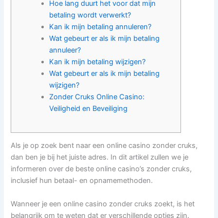
Hoe lang duurt het voor dat mijn
betaling wordt verwerkt?
Kan ik mijn betaling annuleren?
Wat gebeurt er als ik mijn betaling
annuleer?
Kan ik mijn betaling wijzigen?
Wat gebeurt er als ik mijn betaling
wijzigen?
Zonder Cruks Online Casino:
Veiligheid en Beveiliging
Als je op zoek bent naar een online casino zonder cruks,
dan ben je bij het juiste adres. In dit artikel zullen we je
informeren over de beste online casino’s zonder cruks,
inclusief hun betaal- en opnamemethoden.
Wanneer je een online casino zonder cruks zoekt, is het
belangrijk om te weten dat er verschillende opties zijn.