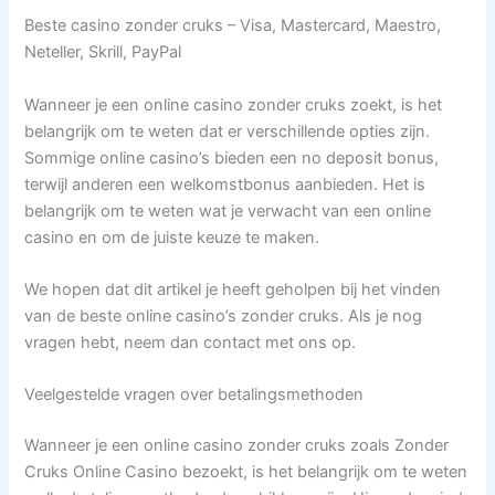
Beste casino zonder cruks – Visa, Mastercard, Maestro,
Neteller, Skrill, PayPal
Wanneer je een online casino zonder cruks zoekt, is het
belangrijk om te weten dat er verschillende opties zijn.
Sommige online casino’s bieden een no deposit bonus,
terwijl anderen een welkomstbonus aanbieden. Het is
belangrijk om te weten wat je verwacht van een online
casino en om de juiste keuze te maken.
We hopen dat dit artikel je heeft geholpen bij het vinden
van de beste online casino’s zonder cruks. Als je nog
vragen hebt, neem dan contact met ons op.
Veelgestelde vragen over betalingsmethoden
Wanneer je een online casino zonder cruks zoals Zonder
Cruks Online Casino bezoekt, is het belangrijk om te weten