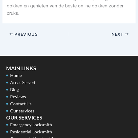
gokken en genieten van de beste online gokken zonder
cruks.
PREVIOUS
NEXT
MAIN LINKS
Home
Areas Served
Blog
Reviews
Contact Us
Our services
OUR SERVICES
Emergency Locksmith
Residential Locksmith