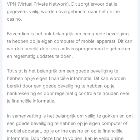
VPN (Virtual Private Network). Dit zorgt ervoor dat je
gegevens veilig worden overgebracht naar het online
casino.
Bovendien is het ook belangrijk om een goede beveiliging
te hebben op je eigen computer of mobiel apparaat. Dit kan
worden bereikt door een antivirusprogramma te gebruiken
en regelmatig updates te doen.
Tot slot is het belangrijk om een goede beveiliging te
hebben op je eigen financiële informatie. Dit kan worden
bereikt door een goede beveiliging te hebben op je
bankrekening en door regelmatig controle te houden over
je financiële informatie.
In samenvatting is het belangrijk om veilig te gokken en om
een goede beveiliging te hebben op je eigen computer of
mobiel apparaat, op je online casino en op je financiële
informatie. Door deze tips te volgen, kan je veilig online