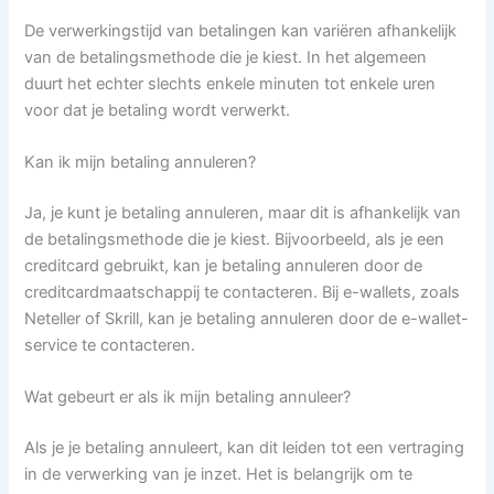
De verwerkingstijd van betalingen kan variëren afhankelijk
van de betalingsmethode die je kiest. In het algemeen
duurt het echter slechts enkele minuten tot enkele uren
voor dat je betaling wordt verwerkt.
Kan ik mijn betaling annuleren?
Ja, je kunt je betaling annuleren, maar dit is afhankelijk van
de betalingsmethode die je kiest. Bijvoorbeeld, als je een
creditcard gebruikt, kan je betaling annuleren door de
creditcardmaatschappij te contacteren. Bij e-wallets, zoals
Neteller of Skrill, kan je betaling annuleren door de e-wallet-
service te contacteren.
Wat gebeurt er als ik mijn betaling annuleer?
Als je je betaling annuleert, kan dit leiden tot een vertraging
in de verwerking van je inzet. Het is belangrijk om te