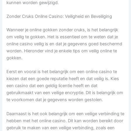
kunnen worden gewijzigd.
Zonder Cruks Online Casino: Veiligheid en Beveiliging
Wanneer je online gokken zonder cruks, is het belangrijk
om veilig te gokken. Het is essentieel om te weten dat je
online casino veilig is en dat je gegevens goed beschermd
worden. Hieronder vind je enkele tips om veilig online te
gokken.
Eerst en vooral is het belangrijk om een online casino te
kiezen dat een goede reputatie heeft en dat veilig is. Kies
een casino dat een geldig licentie heeft en dat
gebruikmaakt van een veilige encryptie. Dit is belangrijk om
te voorkomen dat je gegevens worden gestolen.
Daarnaast is het ook belangrijk om een veilige verbinding te
hebben met het online casino. Dit kan worden bereikt door
gebruik te maken van een veilige verbinding, zoals een