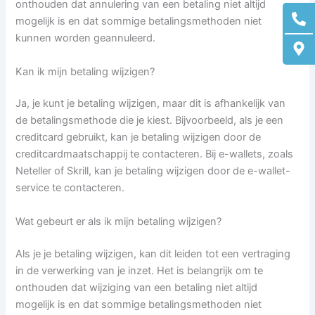
onthouden dat annulering van een betaling niet altijd
Ph
M
alt
ma
mogelijk is en dat sommige betalingsmethoden niet
alt
kunnen worden geannuleerd.
Kan ik mijn betaling wijzigen?
Ja, je kunt je betaling wijzigen, maar dit is afhankelijk van
de betalingsmethode die je kiest. Bijvoorbeeld, als je een
creditcard gebruikt, kan je betaling wijzigen door de
creditcardmaatschappij te contacteren. Bij e-wallets, zoals
Neteller of Skrill, kan je betaling wijzigen door de e-wallet-
service te contacteren.
Wat gebeurt er als ik mijn betaling wijzigen?
Als je je betaling wijzigen, kan dit leiden tot een vertraging
in de verwerking van je inzet. Het is belangrijk om te
onthouden dat wijziging van een betaling niet altijd
mogelijk is en dat sommige betalingsmethoden niet