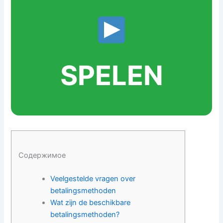
SPELEN
Содержимое
Veelgestelde vragen over
betalingsmethoden
Wat zijn de beschikbare
betalingsmethoden?