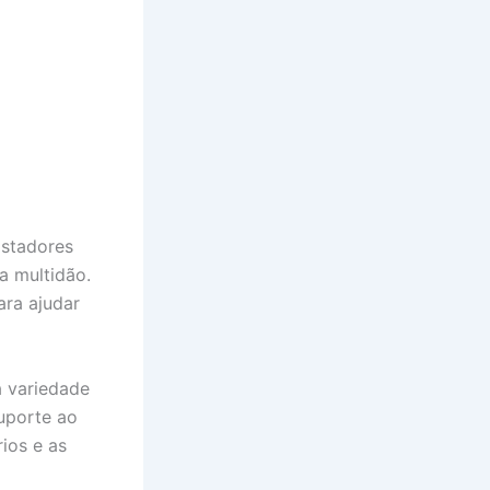
ostadores
a multidão.
ara ajudar
a variedade
suporte ao
ios e as