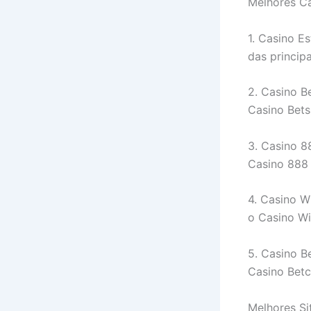
Melhores Ca
1. Casino E
das principa
2. Casino B
Casino Bets
3. Casino 8
Casino 888 
4. Casino W
o Casino Wi
5. Casino B
Casino Betc
Melhores Si