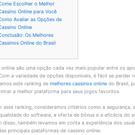
Come Escolher o Melhor
Cassino Online para Você
Como Avaliar as Opções de
Cassino Online
Conclusão: Os Melhores
Cassinos Online do Brasil
 online são uma opção cada vez mais popular entre os ap
. Com a variedade de opções disponíveis, é fácil se perder n
riamos este ranking de
melhores cassinos online
do Brasil, p
ntrar a melhor plataforma para seus jogos favoritos.
 este ranking, consideramos critérios como a segurança, 
 qualidade do software, a oferta de bônus e a eficácia do 
ém disso, também levamos em conta a experiência dos usuár
das principais plataformas de cassino online.