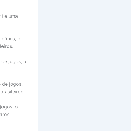
ril é uma
 bônus, o
eiros.
 de jogos, o
 de jogos,
rasileiros.
jogos, o
iros.