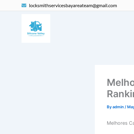
Skip
locksmithservicesbayareateam@gmail.com
to
content
Melho
Ranki
By
admin
/
May
Melhores Ca