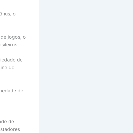
ônus, o
de jogos, o
ileiros.
riedade de
line do
riedade de
ade de
ostadores