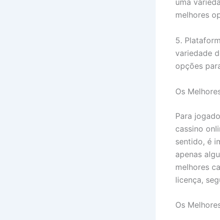
uma varieda
melhores op
5. Platafor
variedade d
opções para
Os Melhores
Para jogado
cassino onl
sentido, é 
apenas algu
melhores ca
licença, se
Os Melhore