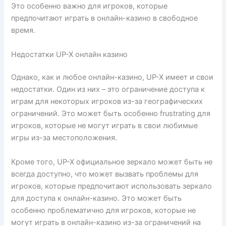
Это особенно важно для игроков, которые
предпочитают играть в онлайн-казино в свободное
время.
Недостатки UP-X онлайн казино
Однако, как и любое онлайн-казино, UP-X имеет и свои
недостатки. Один из них – это ограничение доступа к
играм для некоторых игроков из-за географических
ограничений. Это может быть особенно frustrating для
игроков, которые не могут играть в свои любимые
игры из-за местоположения.
Кроме того, UP-X официальное зеркало может быть не
всегда доступно, что может вызвать проблемы для
игроков, которые предпочитают использовать зеркало
для доступа к онлайн-казино. Это может быть
особенно проблематично для игроков, которые не
могут играть в онлайн-казино из-за ограничений на