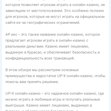
которое позволяет игрокам играть в онлайн-казино, не
зависящим от местоположения. Это особенно полезно
для игроков, которые не могут играть на официальном
сайте из-за географических ограничений.
AP икс – это также название онлайн-казино, которое
предлагает игрокам играть в онлайн-казино с
реальными деньгами. Казино имеет лицензию,
выданную в Курасао, и обеспечивает безопасность и
конфиденциальность всех транзакций.
В этом обзоре мы рассмотрим основные
преимущества и недостатки UP-X онлайн казино, чтобы
помочь вам принять решение.
UP-X онлайн казино – это надежное онлайн-казино, где
можно играть в любимые игры и получать реальные
выигрыши. Казино имеет лицензию, выданную в