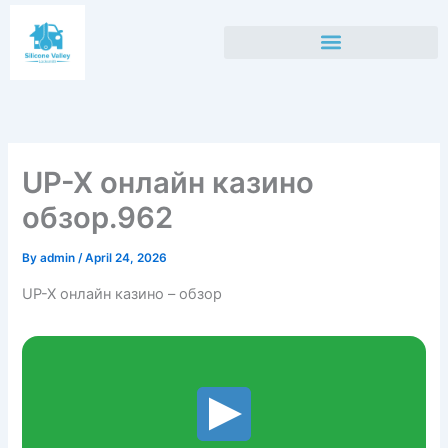
Skip
to
content
UP-X онлайн казино
обзор.962
By
admin
/
April 24, 2026
UP-X онлайн казино – обзор