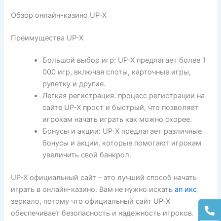
Обзор онлайн-казино UP-X
Преимущества UP-X
Большой выбор игр: UP-X предлагает более 1
000 игр, включая слоты, карточные игры,
рулетку и другие.
Легкая регистрация: процесс регистрации на
сайте UP-X прост и быстрый, что позволяет
игрокам начать играть как можно скорее.
Бонусы и акции: UP-X предлагает различные
бонусы и акции, которые помогают игрокам
увеличить свой банкрол.
UP-X официальный сайт – это лучший способ начать
играть в онлайн-казино. Вам не нужно искать
ап икс
зеркало, потому что официальный сайт UP-X
Ph
M
alt
ma
обеспечивает безопасность и надежность игроков.