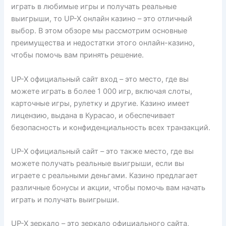
играть в любимые игры и получать реальные
выигрыши, то UP-X онлайн казино – это отличный
выбор. В этом обзоре мы рассмотрим основные
преимущества и недостатки этого онлайн-казино,
чтобы помочь вам принять решение.
UP-X официальный сайт вход – это место, где вы
можете играть в более 1 000 игр, включая слоты,
карточные игры, рулетку и другие. Казино имеет
лицензию, выдана в Курасао, и обеспечивает
безопасность и конфиденциальность всех транзакций.
UP-X официальный сайт – это также место, где вы
можете получать реальные выигрыши, если вы
играете с реальными деньгами. Казино предлагает
различные бонусы и акции, чтобы помочь вам начать
играть и получать выигрыши.
UP-X зеркало – это зеркало официального сайта,