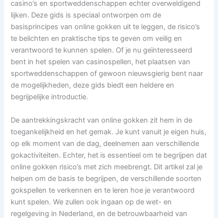
casino’s en sportweddenschappen echter overweldigend
lijken. Deze gids is speciaal ontworpen om de
basisprincipes van online gokken uit te leggen, de risico’s
te belichten en praktische tips te geven om veilig en
verantwoord te kunnen spelen. Of je nu geïnteresseerd
bent in het spelen van casinospellen, het plaatsen van
sportweddenschappen of gewoon nieuwsgierig bent naar
de mogelijkheden, deze gids biedt een heldere en
begrijpelijke introductie.
De aantrekkingskracht van online gokken zit hem in de
toegankelijkheid en het gemak. Je kunt vanuit je eigen huis,
op elk moment van de dag, deelnemen aan verschillende
gokactiviteiten. Echter, het is essentieel om te begrijpen dat
online gokken risico’s met zich meebrengt. Dit artikel zal je
helpen om de basis te begrijpen, de verschillende soorten
gokspellen te verkennen en te leren hoe je verantwoord
kunt spelen. We zullen ook ingaan op de wet- en
regelgeving in Nederland, en de betrouwbaarheid van