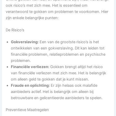
ook risico’s met zich mee. Het is essentieel om
verantwoord te gokken om problemen te voorkomen. Hier
zijn enkele belangrijke punten:
De Risico’s
Gokverslaving:
Een van de grootste risico’s is het
ontwikkelen van een gokverslaving. Dit kan leiden tot
financiële problemen, relatieproblemen en psychische
problemen.
Financiële verliezen:
Gokken brengt altijd het risico
van financiële verliezen met zich mee. Het is belangrijk
om alleen geld te gokken dat je kunt missen.
Fraude en oplichting:
Er zijn helaas ook malafide
aanbieders actief. Het is belangrijk om alleen bij
betrouwbare en gelicentieerde aanbieders te spelen.
Preventieve Maatregelen