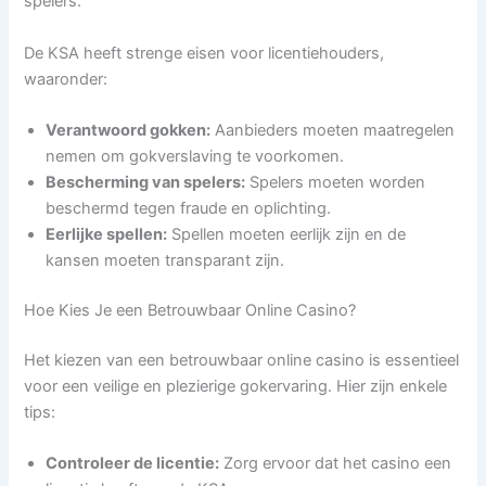
spelers.
De KSA heeft strenge eisen voor licentiehouders,
waaronder:
Verantwoord gokken:
Aanbieders moeten maatregelen
nemen om gokverslaving te voorkomen.
Bescherming van spelers:
Spelers moeten worden
beschermd tegen fraude en oplichting.
Eerlijke spellen:
Spellen moeten eerlijk zijn en de
kansen moeten transparant zijn.
Hoe Kies Je een Betrouwbaar Online Casino?
Het kiezen van een betrouwbaar online casino is essentieel
voor een veilige en plezierige gokervaring. Hier zijn enkele
tips:
Controleer de licentie:
Zorg ervoor dat het casino een