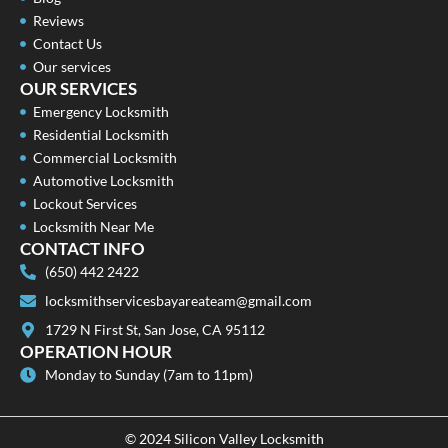
Reviews
Contact Us
Our services
OUR SERVICES
Emergency Locksmith
Residential Locksmith
Commercial Locksmith
Automotive Locksmith
Lockout Services
Locksmith Near Me
CONTACT INFO
(650) 442 2422
locksmithservicesbayareateam@gmail.com
1729 N First St, San Jose, CA 95112
OPERATION HOUR
Monday to Sunday (7am to 11pm)
© 2024 Silicon Valley Locksmith