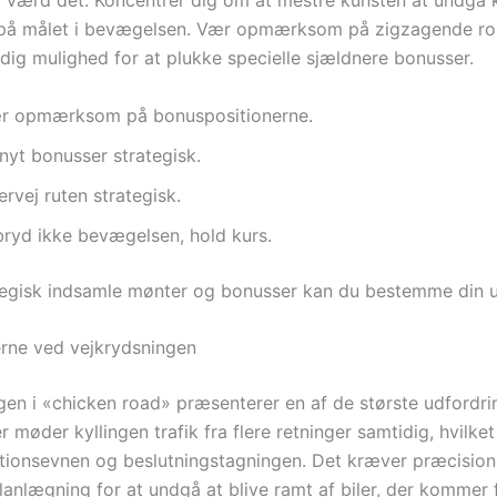
 værd det. Koncentrer dig om at mestre kunsten at undgå ko
 på målet i bevægelsen. Vær opmærksom på zigzagende ro
dig mulighed for at plukke specielle sjældnere bonusser.
r opmærksom på bonuspositionerne.
nyt bonusser strategisk.
rvej ruten strategisk.
bryd ikke bevægelsen, hold kurs.
tegisk indsamle mønter og bonusser kan du bestemme din un
rne ved vejkrydsningen
gen i «chicken road» præsenterer en af de største udfordri
er møder kyllingen trafik fra flere retninger samtidig, hvilket 
aktionsevnen og beslutningstagningen. Det kræver præcisio
lanlægning for at undgå at blive ramt af biler, der kommer f