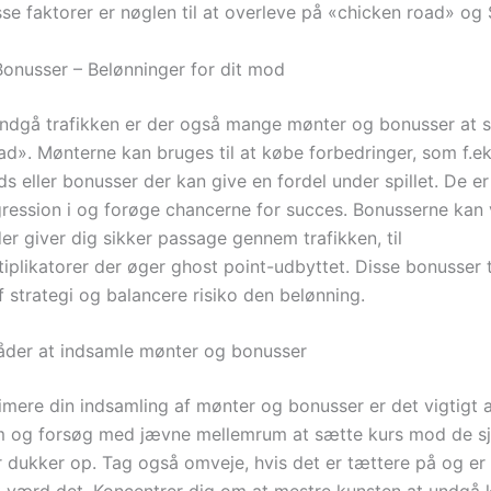
sse faktorer er nøglen til at overleve på «chicken road» og 
onusser – Belønninger for dit mod
ndgå trafikken er der også mange mønter og bonusser at 
ad». Mønterne kan bruges til at købe forbedringer, som f.ek
ds eller bonusser der kan give en fordel under spillet. De er
gression i og forøge chancerne for succes. Bonusserne kan v
er giver dig sikker passage gennem trafikken, til
plikatorer der øger ghost point-udbyttet. Disse bonusser ti
f strategi og balancere risiko den belønning.
åder at indsamle mønter og bonusser
imere din indsamling af mønter og bonusser er det vigtigt 
og forsøg med jævne mellemrum at sætte kurs mod de s
r dukker op. Tag også omveje, hvis det er tættere på og er