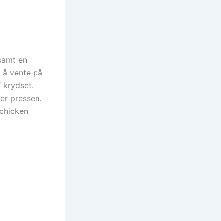
 samt en
b å vente på
 krydset.
er pressen.
«chicken