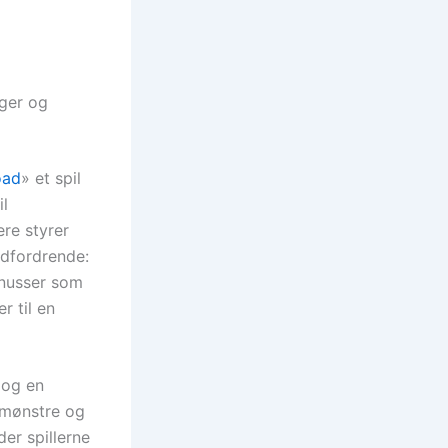
ger og
oad
» et spil
il
re styrer
udfordrende:
onusser som
r til en
 og en
ikmønstre og
der spillerne