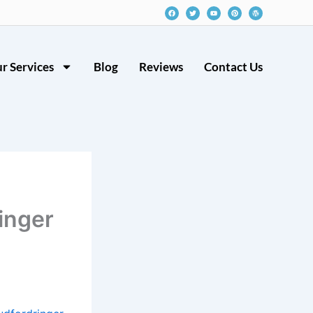
F
T
Y
P
W
a
w
o
i
o
c
i
u
n
r
e
t
t
t
d
b
t
u
e
p
o
e
b
r
r
o
r
e
e
e
k
s
s
t
s
r Services
Blog
Reviews
Contact Us
inger