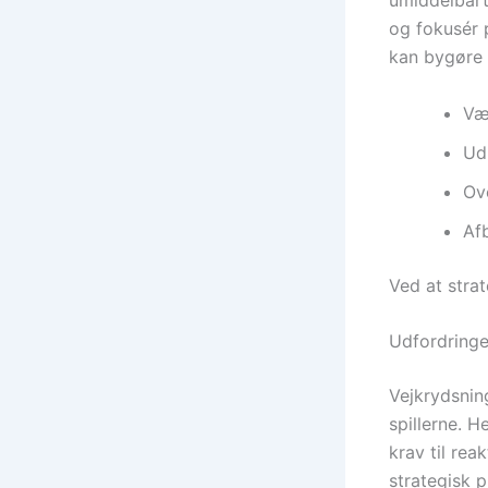
umiddelbart
og fokusér
kan bygøre 
Væ
Ud
Ove
Af
Ved at stra
Udfordringe
Vejkrydsnin
spillerne. H
krav til re
strategisk p