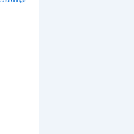
udfordringer