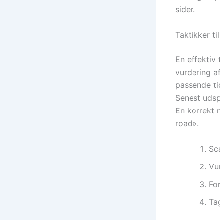
sider.
Taktikker ti
En effektiv
vurdering a
passende ti
Senest udsp
En korrekt 
road».
Sca
Vu
For
Tag