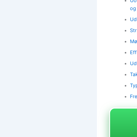
Uo
og
Ud
Str
Mø
Ef
Ud
Tak
Typ
Fr