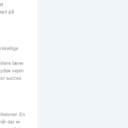
at
spil på
rskellige
llere lærer
rydse vejen
for succes
lisioner. En
når der er