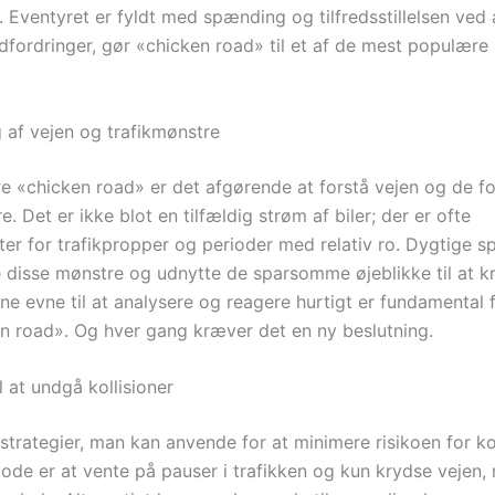
 Eventyret er fyldt med spænding og tilfredsstillelsen ved 
dfordringer, gør «chicken road» til et af de mest populære 
 af vejen og trafikmønstre
re «chicken road» er det afgørende at forstå vejen og de fo
e. Det er ikke blot en tilfældig strøm af biler; der er ofte
er for trafikpropper og perioder med relativ ro. Dygtige spi
e disse mønstre og udnytte de sparsomme øjeblikke til at k
ne evne til at analysere og reagere hurtigt er fundamental 
n road». Og hver gang kræver det en ny beslutning.
il at undgå kollisioner
 strategier, man kan anvende for at minimere risikoen for kol
ode er at vente på pauser i trafikken og kun krydse vejen, 