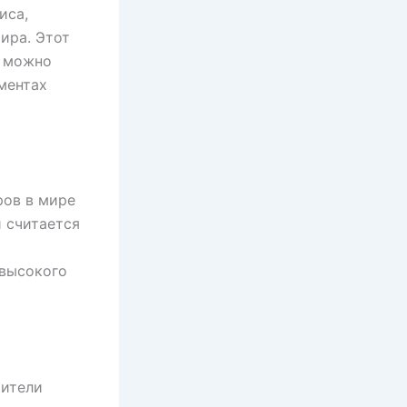
иса,
ира. Этот
е можно
ментах
ров в мире
и считается
 высокого
рители