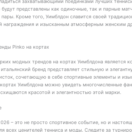
сладиться захватывающими поединками лучших тенниси
 будут представлены как одиночные, так и парные матч
пары. Кроме того, Уимблдон славится своей традицио
й награждения и изысканным атмосферным женским д
нды Pinko на кортах
рких модных трендов на кортах Уимблдона является к
т итальянский бренд представляет стильную и элегант
исток, сочетающую в себе спортивные элементы и из
 кортах Уимблдона можно увидеть многочисленные фан
схищаются красотой и элегантностью этой марки.
е
026 – это не просто спортивное событие, но и настоя
ля всех ценителей тенниса и моды. Следите за турниро