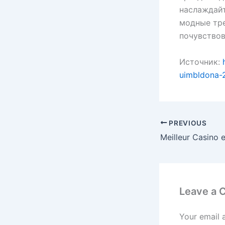
наслаждайт
модные тре
почувствов
Источник:
uimbldona-
PREVIOUS
Leave a
Your email 