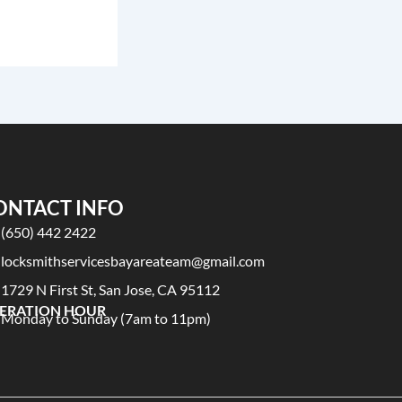
ONTACT INFO
(650) 442 2422
locksmithservicesbayareateam@gmail.com
1729 N First St, San Jose, CA 95112
ERATION HOUR
Monday to Sunday (7am to 11pm)