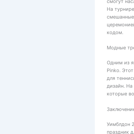
смогут на
На турнире
смешанные 
церемоние
кодом.
Модные тре
Одним из я
Pinko. Это
для теннис
дизайн. На
которые во
Заключени
Уимблдон 2
праздник д