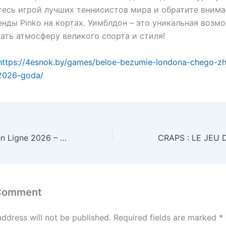
есь игрой лучших теннисистов мира и обратите внима
нды Pinko на кортах. Уимблдон – это уникальная возм
ать атмосферу великого спорта и стиля!
https://4esnok.by/games/beloe-bezumie-londona-chego-zh
2026-goda/
Meilleur Casino en Ligne 2026 – Top 10 des Casinos Fiables.16410
 Comment
address will not be published.
Required fields are marked
*