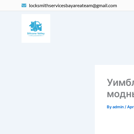
Skip
locksmithservicesbayareateam@gmail.com
to
content
Уимбл
модн
By
admin
/
Apr