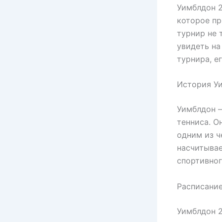
Уимблдон 2
которое пр
турнир не 
увидеть на
турнира, е
История У
Уимблдон –
тенниса. О
одним из 
насчитывае
спортивног
Расписани
Уимблдон 2