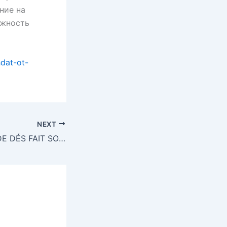
ние на
ожность
dat-ot-
NEXT
CRAPS : LE JEU DE DÉS FAIT SON ENTRÉE AU CASINO BARRIÈRE ENGHIEN-LES-BAINS