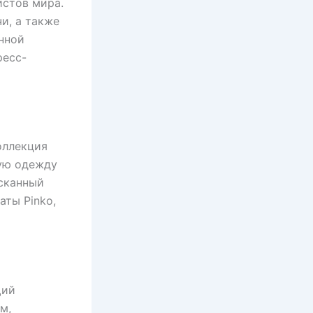
стов мира.
и, а также
нной
ресс-
оллекция
ную одежду
ысканный
аты Pinko,
щий
м,