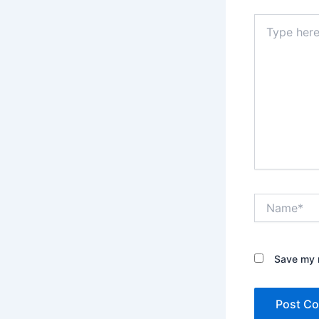
Type
here..
Name*
Save my n