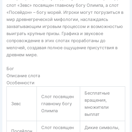
слот «Зевс» посвящен главному богу Олимпа, а слот
«Посейдон» – богу морей. Игроки могут погрузиться в
мир древнегреческой мифологии, наслаждаясь
захватывающим игровым процессом и возможностью
выиграть крупные призы. Графика и звуковое
сопровождение в этих слотах проработаны до
мелочей, создавая полное ощущение присутствия в
древнем мире.
Бог
Описание слота
Особенности
Бесплатные
Слот посвящен
вращения,
Зевс
главному богу
множители
Олимпа
выплат
Слот посвящен
Дикие символы,
Посейдон