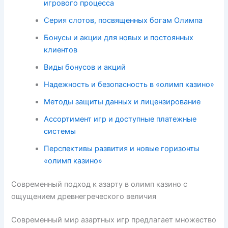
игрового процесса
Серия слотов, посвященных богам Олимпа
Бонусы и акции для новых и постоянных
клиентов
Виды бонусов и акций
Надежность и безопасность в «олимп казино»
Методы защиты данных и лицензирование
Ассортимент игр и доступные платежные
системы
Перспективы развития и новые горизонты
«олимп казино»
Современный подход к азарту в олимп казино с
ощущением древнегреческого величия
Современный мир азартных игр предлагает множество