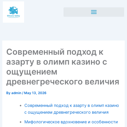
Skip
to
content
Современный подход к
азарту в олимп казино с
ощущением
древнегреческого величия
By
admin
/
May 13, 2026
Современный подход к азарту в олимп казино
с ощущением древнегреческого величия
Мифологическое вдохновение и особенности