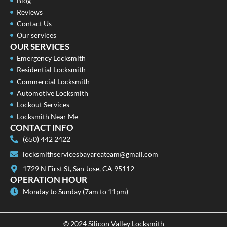
Blog
Reviews
Contact Us
Our services
OUR SERVICES
Emergency Locksmith
Residential Locksmith
Commercial Locksmith
Automotive Locksmith
Lockout Services
Locksmith Near Me
CONTACT INFO
(650) 442 2422
locksmithservicesbayareateam@gmail.com
1729 N First St, San Jose, CA 95112
OPERATION HOUR
Monday to Sunday (7am to 11pm)
© 2024 Silicon Valley Locksmith