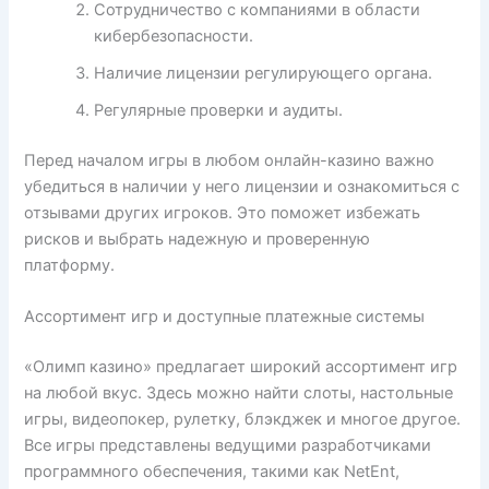
Сотрудничество с компаниями в области
кибербезопасности.
Наличие лицензии регулирующего органа.
Регулярные проверки и аудиты.
Перед началом игры в любом онлайн-казино важно
убедиться в наличии у него лицензии и ознакомиться с
отзывами других игроков. Это поможет избежать
рисков и выбрать надежную и проверенную
платформу.
Ассортимент игр и доступные платежные системы
«Олимп казино» предлагает широкий ассортимент игр
на любой вкус. Здесь можно найти слоты, настольные
игры, видеопокер, рулетку, блэкджек и многое другое.
Все игры представлены ведущими разработчиками
программного обеспечения, такими как NetEnt,