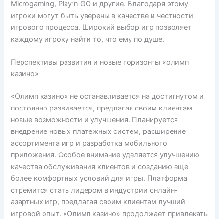
Microgaming, Play’n GO и другие. Благодаря этому
игроки могут быть уверены в качестве и честности
игрового процесса. Широкий выбор игр позволяет
каждому игроку найти то, что ему по душе.
Перспективы развития и новые горизонты «олимп
казино»
«Олимп казино» не останавливается на достигнутом и
постоянно развивается, предлагая своим клиентам
новые возможности и улучшения. Планируется
внедрение новых платежных систем, расширение
ассортимента игр и разработка мобильного
приложения. Особое внимание уделяется улучшению
качества обслуживания клиентов и созданию еще
более комфортных условий для игры. Платформа
стремится стать лидером в индустрии онлайн-
азартных игр, предлагая своим клиентам лучший
игровой опыт. «Олимп казино» продолжает привлекать