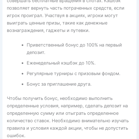
совершать бесплатные вращения в слотах. Кэшбэк
позволяет вернуть часть потраченных средств, если
игрок проиграл. Участвуя в акциях, игроки могут
выиграть ценные призы, такие как денежные
вознаграждения, гаджеты и путевки.
Приветственный бонус до 100% на первый
депозит.
Еженедельный кэшбэк до 10%.
Регулярные турниры с призовым фондом.
Бонус за приглашение друга.
Чтобы получить бонус, необходимо выполнить
определенные условия, например, сделать депозит на
определенную сумму или отыграть определенное
количество ставок. Необходимо внимательно изучать
правила и условия каждой акции, чтобы не допустить
ошибок.