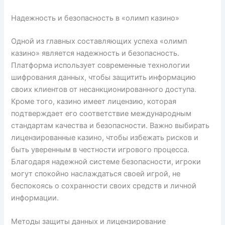
Надежность и безопасность в «олимп казино»
Одной из главных составляющих успеха «олимп
казино» является надежность и безопасность.
Платформа использует современные технологии
шифрования данных, чтобы защитить информацию
своих клиентов от несанкционированного доступа.
Кроме того, казино имеет лицензию, которая
подтверждает его соответствие международным
стандартам качества и безопасности. Важно выбирать
лицензированные казино, чтобы избежать рисков и
быть уверенным в честности игрового процесса.
Благодаря надежной системе безопасности, игроки
могут спокойно наслаждаться своей игрой, не
беспокоясь о сохранности своих средств и личной
информации.
Методы защиты данных и лицензирование