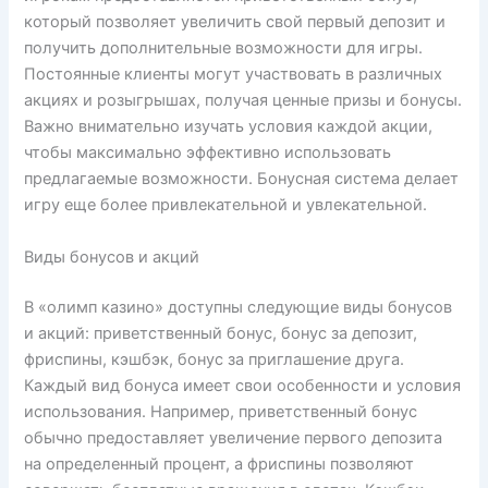
который позволяет увеличить свой первый депозит и
получить дополнительные возможности для игры.
Постоянные клиенты могут участвовать в различных
акциях и розыгрышах, получая ценные призы и бонусы.
Важно внимательно изучать условия каждой акции,
чтобы максимально эффективно использовать
предлагаемые возможности. Бонусная система делает
игру еще более привлекательной и увлекательной.
Виды бонусов и акций
В «олимп казино» доступны следующие виды бонусов
и акций: приветственный бонус, бонус за депозит,
фриспины, кэшбэк, бонус за приглашение друга.
Каждый вид бонуса имеет свои особенности и условия
использования. Например, приветственный бонус
обычно предоставляет увеличение первого депозита
на определенный процент, а фриспины позволяют