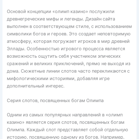
Основой концепции «олимп казино» послужили
древнегреческие мифы и легенды. Дизайн сайта
выполнен в соответствующем стиле, с использованием
символики богов и героев. Это создает неповторимую
атмосферу, которая погружает игроков в мир древней
Эллады. Особенностью игрового процесса является
возможность ощутить себя участником эпических
сражений и великих приключений, прямо не выходя из
дома. Сюжетные линии слотов часто перекликаются с
мифологическими историями, добавляя игре
дополнительный интерес.
Серия слотов, посвященных богам Олимпа
Одним из самых популярных направлений в «олимп
казино» является серия слотов, посвященных богам
Олимпа. Каждый слот представляет собой отдельную
историю, посвященную одному из богов. Например,