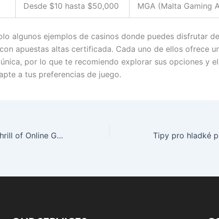
Desde $10 hasta $50,000
MGA (Malta Gaming A
olo algunos ejemplos de casinos donde puedes disfrutar d
 con apuestas altas certificada. Cada uno de ellos ofrece u
 única, por lo que te recomiendo explorar sus opciones y el
apte a tus preferencias de juego.
Experience the Thrill of Online Gaming at Pin-Up Casino in Nigeria