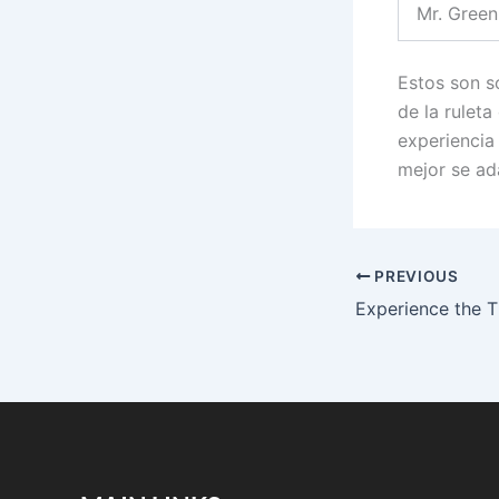
Mr. Green
Estos son s
de la ruleta
experiencia
mejor se ad
PREVIOUS