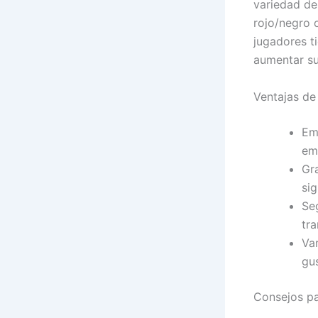
variedad de
rojo/negro 
jugadores t
aumentar su
Ventajas de 
Em
em
Gr
si
Se
tra
Va
gu
Consejos par