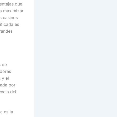
ventajas que
ra maximizar
s casinos
ificada es
randes
s de
adores
 y el
cada por
ncia del
a es la