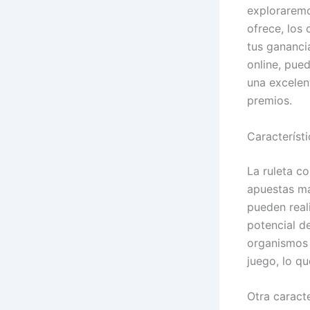
exploraremos
ofrece, los
tus gananci
online, pued
una excelen
premios.
Característi
La ruleta co
apuestas más
pueden real
potencial de
organismos 
juego, lo q
Otra caracte