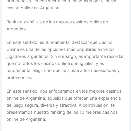
preferencias. ¡Buena suerte en tu búsqueda por el mejor
casino online en Argentina!
Ranking y análisis de los mejores casinos online de
Argentina
En este sentido, es fundamental destacar que Casino
Online es una de las opciones más populares entre los
jugadores argentinos. Sin embargo, es importante recordar
que no todos los casinos online son iguales, y es
fundamental elegir uno que se ajuste a tus necesidades y
preferencias.
En este sentido, nos enfocaremos en los mejores casinos
online de Argentina, aquellos que ofrecen una experiencia
de juego segura, diversa y atractiva. A continuación, te
presentamos nuestro ranking de los 10 mejores casinos
online de Argentina: