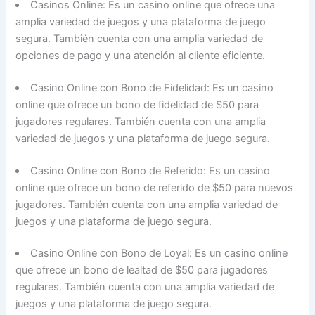
Casinos Online: Es un casino online que ofrece una
amplia variedad de juegos y una plataforma de juego
segura. También cuenta con una amplia variedad de
opciones de pago y una atención al cliente eficiente.
Casino Online con Bono de Fidelidad: Es un casino
online que ofrece un bono de fidelidad de $50 para
jugadores regulares. También cuenta con una amplia
variedad de juegos y una plataforma de juego segura.
Casino Online con Bono de Referido: Es un casino
online que ofrece un bono de referido de $50 para nuevos
jugadores. También cuenta con una amplia variedad de
juegos y una plataforma de juego segura.
Casino Online con Bono de Loyal: Es un casino online
que ofrece un bono de lealtad de $50 para jugadores
regulares. También cuenta con una amplia variedad de
juegos y una plataforma de juego segura.