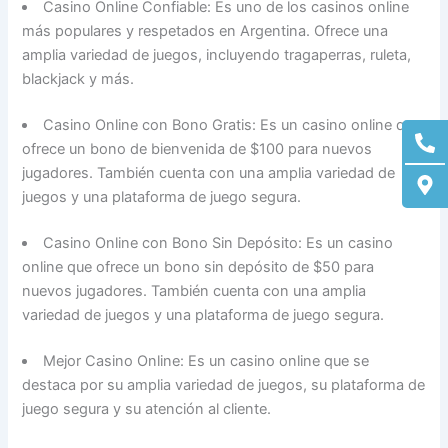
Casino Online Confiable: Es uno de los casinos online
más populares y respetados en Argentina. Ofrece una
amplia variedad de juegos, incluyendo tragaperras, ruleta,
blackjack y más.
Casino Online con Bono Gratis: Es un casino online que
Ph
M
alt
ma
ofrece un bono de bienvenida de $100 para nuevos
alt
jugadores. También cuenta con una amplia variedad de
juegos y una plataforma de juego segura.
Casino Online con Bono Sin Depósito: Es un casino
online que ofrece un bono sin depósito de $50 para
nuevos jugadores. También cuenta con una amplia
variedad de juegos y una plataforma de juego segura.
Mejor Casino Online: Es un casino online que se
destaca por su amplia variedad de juegos, su plataforma de
juego segura y su atención al cliente.