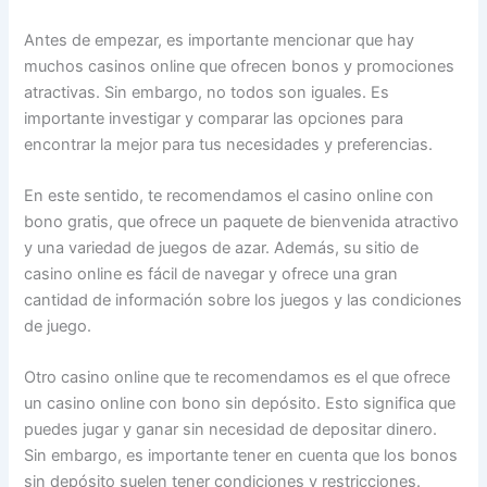
Antes de empezar, es importante mencionar que hay
muchos casinos online que ofrecen bonos y promociones
atractivas. Sin embargo, no todos son iguales. Es
importante investigar y comparar las opciones para
encontrar la mejor para tus necesidades y preferencias.
En este sentido, te recomendamos el casino online con
bono gratis, que ofrece un paquete de bienvenida atractivo
y una variedad de juegos de azar. Además, su sitio de
casino online es fácil de navegar y ofrece una gran
cantidad de información sobre los juegos y las condiciones
de juego.
Otro casino online que te recomendamos es el que ofrece
un casino online con bono sin depósito. Esto significa que
puedes jugar y ganar sin necesidad de depositar dinero.
Sin embargo, es importante tener en cuenta que los bonos
sin depósito suelen tener condiciones y restricciones.