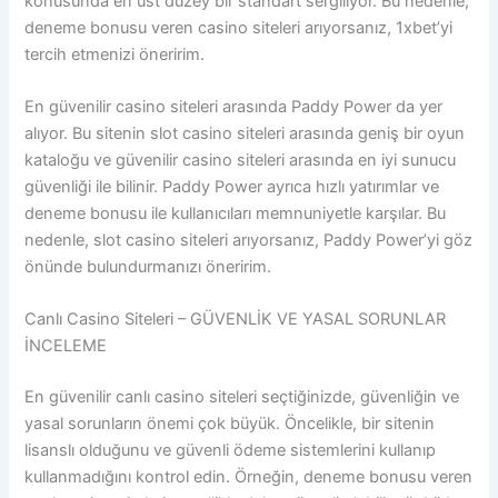
konusunda en üst düzey bir standart sergiliyor. Bu nedenle,
deneme bonusu veren casino siteleri arıyorsanız, 1xbet’yi
tercih etmenizi öneririm.
En güvenilir casino siteleri arasında Paddy Power da yer
alıyor. Bu sitenin slot casino siteleri arasında geniş bir oyun
kataloğu ve güvenilir casino siteleri arasında en iyi sunucu
güvenliği ile bilinir. Paddy Power ayrıca hızlı yatırımlar ve
deneme bonusu ile kullanıcıları memnuniyetle karşılar. Bu
nedenle, slot casino siteleri arıyorsanız, Paddy Power’yi göz
önünde bulundurmanızı öneririm.
Canlı Casino Siteleri – GÜVENLİK VE YASAL SORUNLAR
İNCELEME
En güvenilir canlı casino siteleri seçtiğinizde, güvenliğin ve
yasal sorunların önemi çok büyük. Öncelikle, bir sitenin
lisanslı olduğunu ve güvenli ödeme sistemlerini kullanıp
kullanmadığını kontrol edin. Örneğin, deneme bonusu veren