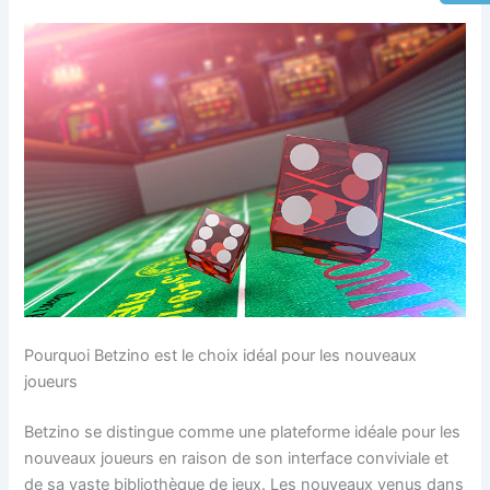
Pourquoi Betzino est le choix idéal pour les nouveaux
joueurs
Betzino se distingue comme une plateforme idéale pour les
nouveaux joueurs en raison de son interface conviviale et
de sa vaste bibliothèque de jeux. Les nouveaux venus dans