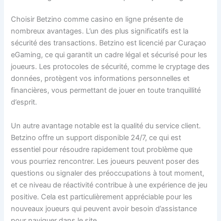
Choisir Betzino comme casino en ligne présente de
nombreux avantages. L’un des plus significatifs est la
sécurité des transactions. Betzino est licencié par Curaçao
eGaming, ce qui garantit un cadre légal et sécurisé pour les
joueurs. Les protocoles de sécurité, comme le cryptage des
données, protègent vos informations personnelles et
financières, vous permettant de jouer en toute tranquillité
d’esprit.
Un autre avantage notable est la qualité du service client.
Betzino offre un support disponible 24/7, ce qui est
essentiel pour résoudre rapidement tout problème que
vous pourriez rencontrer. Les joueurs peuvent poser des
questions ou signaler des préoccupations à tout moment,
et ce niveau de réactivité contribue à une expérience de jeu
positive. Cela est particulièrement appréciable pour les
nouveaux joueurs qui peuvent avoir besoin d’assistance
pour naviguer dans le site.