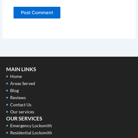
MAIN LINKS
Home
Areas Served
Blog
Reviews
Contact Us
Our services
OUR SERVICES
Emergency Locksmith
Residential Locksmith