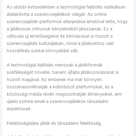
Az utóbbi évtizedekben a technológiai fejlődés radikálisan
átalakította a szerencsejátékok világát. Az online
szerencsejáték-platformok elterjedése lehetővé tette, hogy
a játékosok otthonuk kényelméből játsszanak. Ez a
változás új lehetőségeket és kihívásokat is hozott a
szerencsejáték kultúrájában, mivel a játékokhoz való
hozzáférés sokkal könnyebbé vált.
A technológiai fejlődés nemcsak a játékformák
sokféleségét növelte, hanem újfajta játékszokásokat is
hozott magával. Az emberek ma már könnyen
összehasonlíthatják a különböző platformokat, és a
közösségi média révén megoszthatják élményeiket, ami
újabb szintre emeli a szerencsejátékok társadalmi
aspektusait.
Felelősségteljes játék és társadalmi felelősség