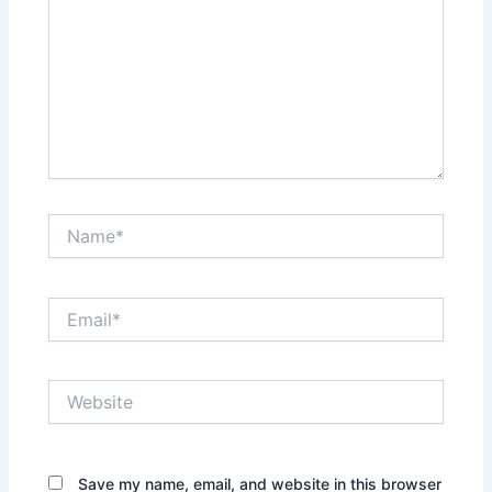
Name*
Email*
Website
Save my name, email, and website in this browser