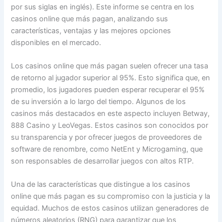
por sus siglas en inglés). Este informe se centra en los
casinos online que más pagan, analizando sus
características, ventajas y las mejores opciones
disponibles en el mercado.
Los casinos online que más pagan suelen ofrecer una tasa
de retorno al jugador superior al 95%. Esto significa que, en
promedio, los jugadores pueden esperar recuperar el 95%
de su inversión a lo largo del tiempo. Algunos de los
casinos más destacados en este aspecto incluyen Betway,
888 Casino y LeoVegas. Estos casinos son conocidos por
su transparencia y por ofrecer juegos de proveedores de
software de renombre, como NetEnt y Microgaming, que
son responsables de desarrollar juegos con altos RTP.
Una de las características que distingue a los casinos
online que más pagan es su compromiso con la justicia y la
equidad. Muchos de estos casinos utilizan generadores de
números aleatorios (RNG) para garantizar que los