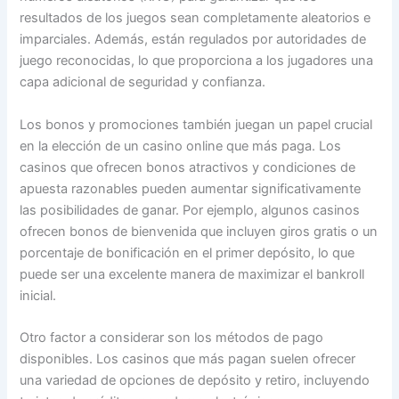
resultados de los juegos sean completamente aleatorios e
imparciales. Además, están regulados por autoridades de
juego reconocidas, lo que proporciona a los jugadores una
capa adicional de seguridad y confianza.
Los bonos y promociones también juegan un papel crucial
en la elección de un casino online que más paga. Los
casinos que ofrecen bonos atractivos y condiciones de
apuesta razonables pueden aumentar significativamente
las posibilidades de ganar. Por ejemplo, algunos casinos
ofrecen bonos de bienvenida que incluyen giros gratis o un
porcentaje de bonificación en el primer depósito, lo que
puede ser una excelente manera de maximizar el bankroll
inicial.
Otro factor a considerar son los métodos de pago
disponibles. Los casinos que más pagan suelen ofrecer
una variedad de opciones de depósito y retiro, incluyendo