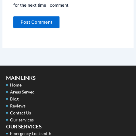
for the next time I comment.
MAIN LINKS
Home
Areas Served
Blog
Reviews
Contact Us
Our services
OUR SERVICES
Emergency Locksmith