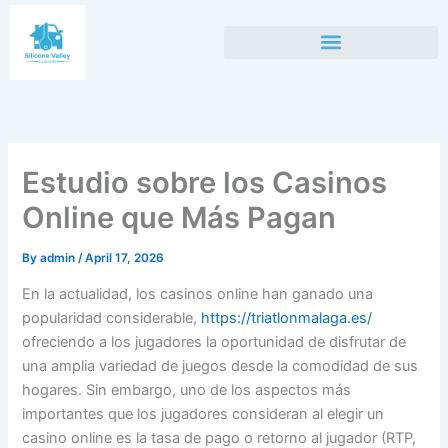
Skip
to
content
Estudio sobre los Casinos
Online que Más Pagan
By
admin
/
April 17, 2026
En la actualidad, los casinos online han ganado una
popularidad considerable,
https://triatlonmalaga.es/
ofreciendo a los jugadores la oportunidad de disfrutar de
una amplia variedad de juegos desde la comodidad de sus
hogares. Sin embargo, uno de los aspectos más
importantes que los jugadores consideran al elegir un
casino online es la tasa de pago o retorno al jugador (RTP,