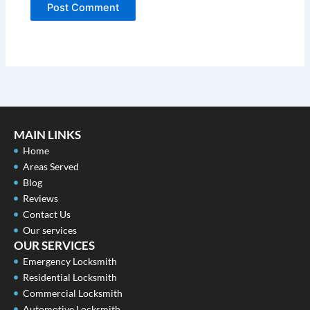
MAIN LINKS
Home
Areas Served
Blog
Reviews
Contact Us
Our services
OUR SERVICES
Emergency Locksmith
Residential Locksmith
Commercial Locksmith
Automotive Locksmith