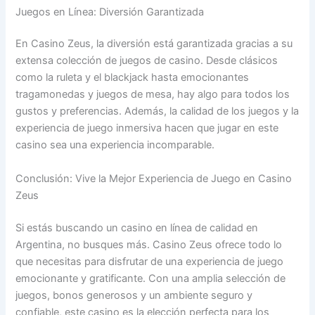
Juegos en Línea: Diversión Garantizada
En Casino Zeus, la diversión está garantizada gracias a su
extensa colección de juegos de casino. Desde clásicos
como la ruleta y el blackjack hasta emocionantes
tragamonedas y juegos de mesa, hay algo para todos los
gustos y preferencias. Además, la calidad de los juegos y la
experiencia de juego inmersiva hacen que jugar en este
casino sea una experiencia incomparable.
Conclusión: Vive la Mejor Experiencia de Juego en Casino
Zeus
Si estás buscando un casino en línea de calidad en
Argentina, no busques más. Casino Zeus ofrece todo lo
que necesitas para disfrutar de una experiencia de juego
emocionante y gratificante. Con una amplia selección de
juegos, bonos generosos y un ambiente seguro y
confiable, este casino es la elección perfecta para los