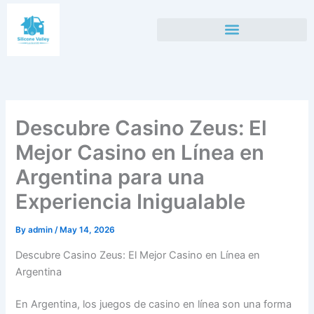
Skip
to
content
Descubre Casino Zeus: El
Mejor Casino en Línea en
Argentina para una
Experiencia Inigualable
By
admin
/
May 14, 2026
Descubre Casino Zeus: El Mejor Casino en Línea en
Argentina
En Argentina, los juegos de casino en línea son una forma