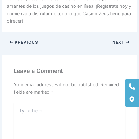
amantes de los juegos de casino en línea. ¡Regístrate hoy y
comienza a disfrutar de todo lo que Casino Zeus tiene para
ofrecer!
PREVIOUS
NEXT
Leave a Comment
Ph
M
Your email address will not be published.
Required
alt
ma
fields are marked
*
alt
Type
here..