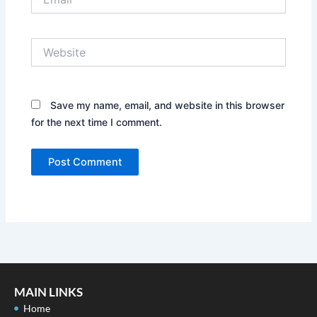
Website
Save my name, email, and website in this browser
for the next time I comment.
MAIN LINKS
Home