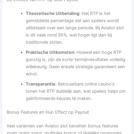
Theoretische Uitbetaling:
Het RTP is het
gemiddelde percentage dat aan spelers wordt
uitbetaald over een lange periode. Bij Aviator slot
is dit vaak rond 95%, wat hoger ligt dan bij
traditionele sloten.
Praktische Uitkomsten:
Hoewel een hoge RTP
gunstig is, zijn de korte-termijnresultaten volledig
willekeurig. Geen enkele strategie garandeert een
winst.
Transparantie:
Betrouwbare online casino’s
tonen het RTP duidelijk aan, wat spelers helpt om
geïnformeerde keuzes te maken.
Bonus Features en Hun Effect op Payout
Veel varianten van Aviator slot bevatten bonus features
zoals gratis spins, multiplier bonus of tijdelijke promosies.