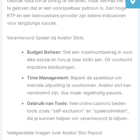
Gebruik data om je timing te verfijnen, maar vermijd het om
te geloven dat er een voorspelbaar patroon is. Een hoge
RTP en een betrouwbare provider zijn betere indicatoren
voor langdurige succes.
Verantwoord Spelen bij Aviator Slots
Budget Beheer:
Stel een maximumbedrag in voor
elke sessie en hou je daar strikt aan. Dit voorkomt
impulsive beslissingen.
Time Management:
Beperk de speelduur om
mentale uitputting te voorkomen. Aviator slot kan
verslavend zijn, dus maak regelmatig pauzes.
Gebruik van Tools:
Veel online casino’s bieden
tools zoals “self-exclusion” en “spelerslimieten”,
die je kunnen helpen om verantwoord te blijven.
Veelgestelde Vragen over Aviator Slot Payout