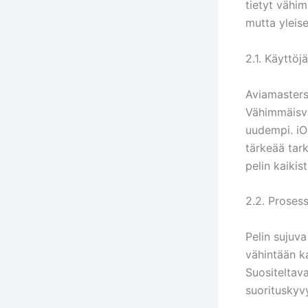
tietyt vähim
mutta yleise
2.1. Käyttöj
Aviamasters 
Vähimmäisva
uudempi. iO
tärkeää tark
pelin kaikis
2.2. Prosess
Pelin sujuv
vähintään k
Suositeltav
suorituskyvy