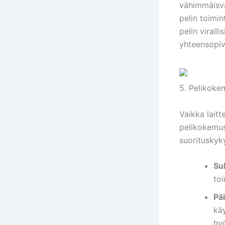
vähimmäisvaa
pelin toimint
pelin virall
yhteensopiv
5. Pelikoke
Vaikka laitt
pelikokemust
suorituskyk
Su
toi
Päi
käy
hy