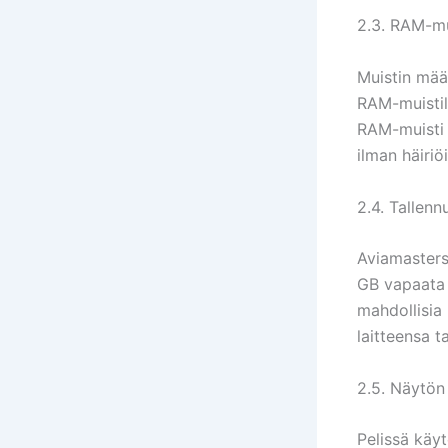
2.3. RAM-mu
Muistin mää
RAM-muistil
RAM-muisti 
ilman häiriöi
2.4. Tallennu
Aviamasters 
GB vapaata t
mahdollisia 
laitteensa t
2.5. Näytön
Pelissä käyt