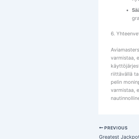
Sä
gra
6. Yhteenve
Aviamasters
varmistaa, e
käyttöjärjes
riittävällä 
pelin moninp
varmistaa, 
nautinnollin
PREVIOUS