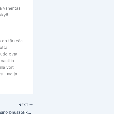
lla vähentää
ykyä.
a on tärkeää
että
uutio ovat
 nauttia
lla voit
sujuva ja
NEXT
Magyar Online Casino bnuszokkal s ingyenes prgetsekkel.3370