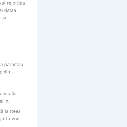
at rajoittaa
tarkistaa
ensa
sta parantaa
pelin
austalla
liin.
ä laitteesi
jotta voit