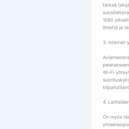
tärkeä teki
suositeltava
1080 pikseli
ilmettä ja 
3. Internet-
Aviamasters
pelatakseen
Wi-Fi-yhteyt
suorituskyky
kilpailutila
4. Laitteid
On myös tär
yhteensopiv