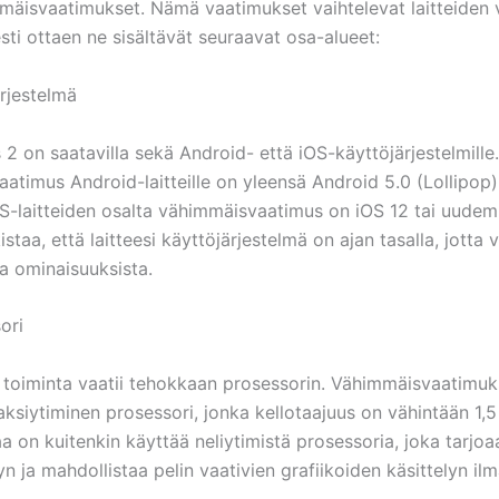
mäisvaatimukset. Nämä vaatimukset vaihtelevat laitteiden vä
sti ottaen ne sisältävät seuraavat osa-alueet:
ärjestelmä
2 on saatavilla sekä Android- että iOS-käyttöjärjestelmille.
atimus Android-laitteille on yleensä Android 5.0 (Lollipop)
S-laitteiden osalta vähimmäisvaatimus on iOS 12 tai uudem
istaa, että laitteesi käyttöjärjestelmä on ajan tasalla, jotta v
ta ominaisuuksista.
ori
a toiminta vaatii tehokkaan prosessorin. Vähimmäisvaatimu
aksiytiminen prosessori, jonka kellotaajuus on vähintään 1,
aa on kuitenkin käyttää neliytimistä prosessoria, joka tarj
n ja mahdollistaa pelin vaativien grafiikoiden käsittelyn ilm