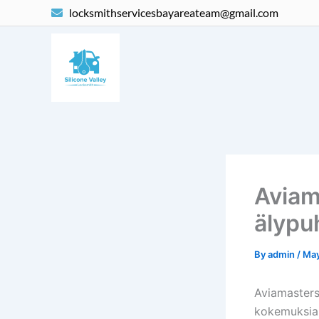
Skip
locksmithservicesbayareateam@gmail.com
to
content
Aviam
älypu
By
admin
/
May
Aviamasters 
kokemuksia 