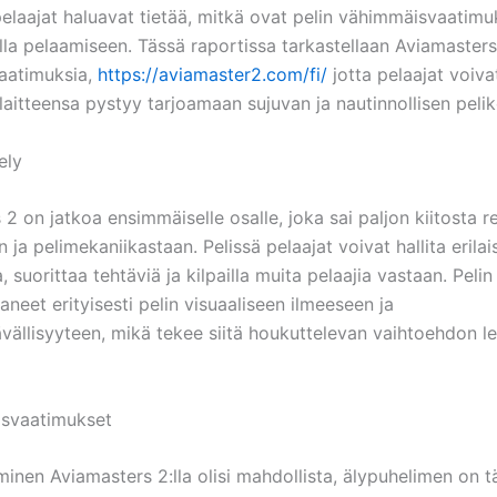
laajat haluavat tietää, mitkä ovat pelin vähimmäisvaatimu
lla pelaamiseen. Tässä raportissa tarkastellaan Aviamasters
aatimuksia,
https://aviamaster2.com/fi/
jotta pelaajat voiva
 laitteensa pystyy tarjoamaan sujuvan ja nautinnollisen pel
tely
2 on jatkoa ensimmäiselle osalle, joka sai paljon kiitosta re
n ja pelimekaniikastaan. Pelissä pelaajat voivat hallita erilai
, suorittaa tehtäviä ja kilpailla muita pelaajia vastaan. Pelin
neet erityisesti pelin visuaaliseen ilmeeseen ja
ävällisyyteen, mikä tekee siitä houkuttelevan vaihtoehdon l
isvaatimukset
inen Aviamasters 2:lla olisi mahdollista, älypuhelimen on t