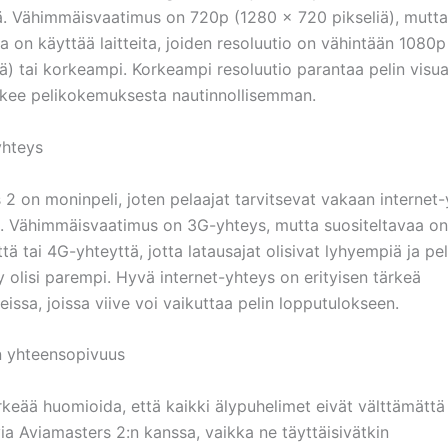
jä. Vähimmäisvaatimus on 720p (1280 x 720 pikseliä), mutta
a on käyttää laitteita, joiden resoluutio on vähintään 1080
ä) tai korkeampi. Korkeampi resoluutio parantaa pelin visua
tekee pelikokemuksesta nautinnollisemman.
yhteys
 2 on moninpeli, joten pelaajat tarvitsevat vakaan internet
. Vähimmäisvaatimus on 3G-yhteys, mutta suositeltavaa on
tä tai 4G-yhteyttä, jotta latausajat olisivat lyhyempiä ja pel
 olisi parempi. Hyvä internet-yhteys on erityisen tärkeä
nteissa, joissa viive voi vaikuttaa pelin lopputulokseen.
en yhteensopivuus
keää huomioida, että kaikki älypuhelimet eivät välttämättä
ia Aviamasters 2:n kanssa, vaikka ne täyttäisivätkin