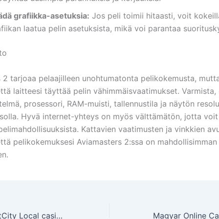
ädä grafiikka-asetuksia:
Jos peli toimii hitaasti, voit kokei
fiikan laatua pelin asetuksista, mikä voi parantaa suoritusk
to
 2 tarjoaa pelaajilleen unohtumatonta pelikokemusta, mutt
ttä laitteesi täyttää pelin vähimmäisvaatimukset. Varmista, 
telmä, prosessori, RAM-muisti, tallennustila ja näytön resol
tasolla. Hyvä internet-yhteys on myös välttämätön, jotta voit
elimahdollisuuksista. Kattavien vaatimusten ja vinkkien avu
että pelikokemuksesi Aviamasters 2:ssa on mahdollisimman 
en.
Greatest JackpotCity Local casino Harbors 69games czech 2026