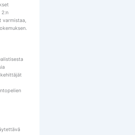
kset
 2:n
t varmistaa,
ikokemuksen.
alistisesta
sia
 kehittäjät
entopelien
äytettävä