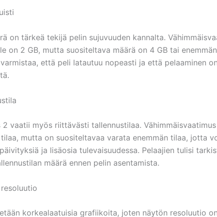
isti
rä on tärkeä tekijä pelin sujuvuuden kannalta. Vähimmäisv
le on 2 GB, mutta suositeltava määrä on 4 GB tai enemmän.
varmistaa, että peli latautuu nopeasti ja että pelaaminen o
tä.
stila
2 vaatii myös riittävästi tallennustilaa. Vähimmäisvaatimus
ilaa, mutta on suositeltavaa varata enemmän tilaa, jotta vo
päivityksiä ja lisäosia tulevaisuudessa. Pelaajien tulisi tarki
allennustilan määrä ennen pelin asentamista.
 resoluutio
etään korkealaatuisia grafiikoita, joten näytön resoluutio 