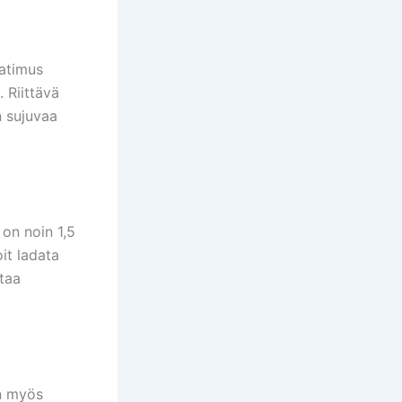
aatimus
 Riittävä
n sujuvaa
 on noin 1,5
it ladata
staa
on myös