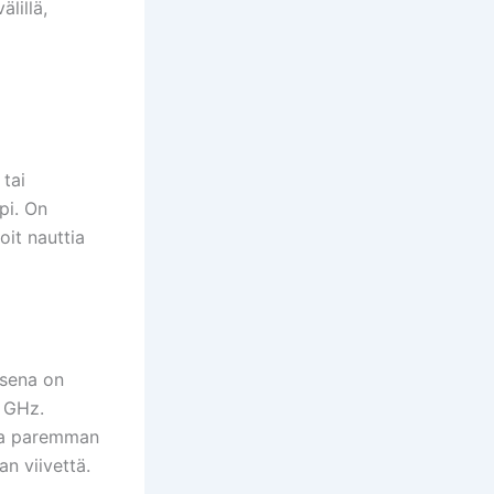
lillä,
 tai
pi. On
oit nauttia
ksena on
5 GHz.
oaa paremman
an viivettä.