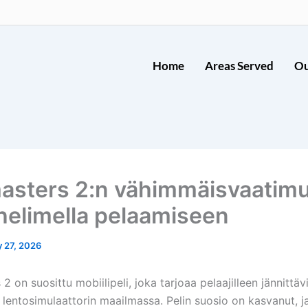
Home
Areas Served
Ou
asters 2:n vähimmäisvaatim
helimella pelaamiseen
 27, 2026
2 on suosittu mobiilipeli, joka tarjoaa pelaajilleen jännittäv
lentosimulaattorin maailmassa. Pelin suosio on kasvanut, j