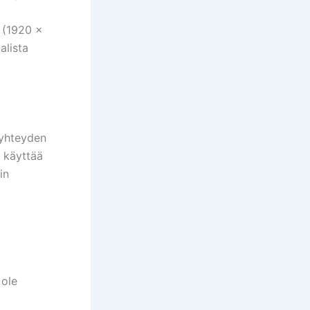
p (1920 x
alista
-yhteyden
 käyttää
in
 ole