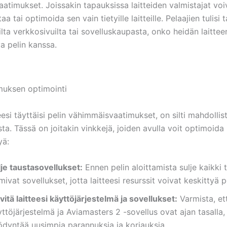
timukset. Joissakin tapauksissa laitteiden valmistajat voiv
aa tai optimoida sen vain tietyille laitteille. Pelaajien tulisi 
isilta verkkosivuilta tai sovelluskaupasta, onko heidän laitte
a pelin kanssa.
muksen optimointi
eesi täyttäisi pelin vähimmäisvaatimukset, on silti mahdolli
a. Tässä on joitakin vinkkejä, joiden avulla voit optimoida 
yä:
lje taustasovellukset:
Ennen pelin aloittamista sulje kaikki t
mivat sovellukset, jotta laitteesi resurssit voivat keskittyä pe
vitä laitteesi käyttöjärjestelmä ja sovellukset:
Varmista, ett
ttöjärjestelmä ja Aviamasters 2 -sovellus ovat ajan tasalla, 
ödyntää uusimpia parannuksia ja korjauksia.