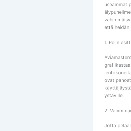
useammat pe
älypuhelime
vähimmäisv
että heidän
1. Pelin esit
Aviamasters 
grafiikastaa
lentokoneita
ovat panosta
käyttäjäyst
ystäville.
2. Vähimmä
Jotta pelaam