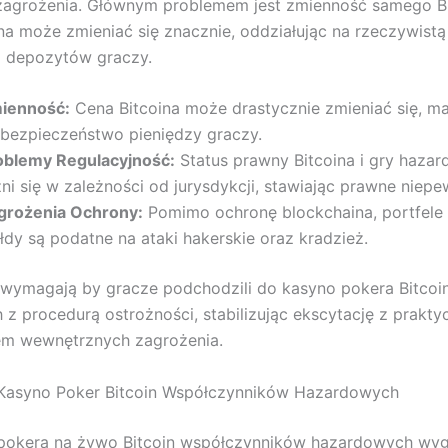
 zagrożenia. Głównym problemem jest zmienność samego Bi
na może zmieniać się znacznie, oddziałując na rzeczywist
i depozytów graczy.
ienność:
Cena Bitcoina może drastycznie zmieniać się, m
 bezpieczeństwo pieniędzy graczy.
oblemy Regulacyjność:
Status prawny Bitcoina i gry hazar
żni się w zależności od jurysdykcji, stawiając prawne niepe
grożenia Ochrony:
Pomimo ochronę blockchaina, portfele B
łdy są podatne na ataki hakerskie oraz kradzież.
wymagają by gracze podchodzili do kasyno pokera Bitcoin
z procedurą ostrożności, stabilizując ekscytację z prakt
em wewnętrznych zagrożenia.
 Kasyno Poker Bitcoin Współczynników Hazardowych
 pokera na żywo Bitcoin współczynników hazardowych wy