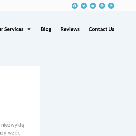
F
T
Y
P
W
a
w
o
i
o
c
i
u
n
r
e
t
t
t
d
b
t
u
e
p
o
e
b
r
r
o
r
e
e
e
k
s
s
t
s
r Services
Blog
Reviews
Contact Us
 niezwykłą
uży wzór,