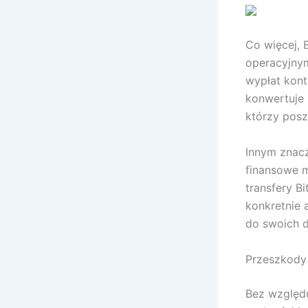
Co więcej, 
operacyjnym
wypłat kont
konwertuje 
którzy posz
Innym znacz
finansowe 
transfery B
konkretnie 
do swoich 
Przeszkody
Bez względu