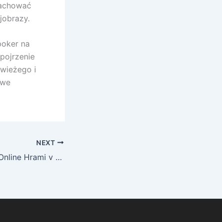
zachować
jobrazy.
poker na
pojrzenie
świeżego i
owe
NEXT
Dynamika Trhu s Online Hrami v České Republice: Analýza a Prognózy