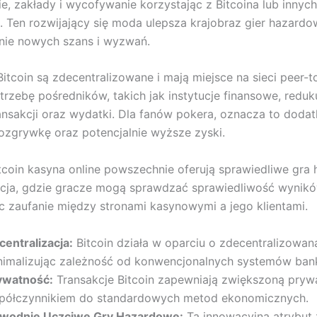
, zakłady i wycofywanie korzystając z Bitcoina lub innych
. Ten rozwijający się moda ulepsza krajobraz gier hazard
ie nowych szans i wyzwań.
Bitcoin są zdecentralizowane i mają miejsce na sieci peer-t
otrzebę pośredników, takich jak instytucje finansowe, reduk
transakcji oraz wydatki. Dla fanów pokera, oznacza to dod
ozgrywkę oraz potencjalnie wyższe zyski.
tcoin kasyna online powszechnie oferują sprawiedliwe gra
kcja, gdzie gracze mogą sprawdzać sprawiedliwość wynikó
 zaufanie między stronami kasynowymi a jego klientami.
centralizacja:
Bitcoin działa w oparciu o zdecentralizowaną
nimalizując zależność od konwencjonalnych systemów ba
ywatność:
Transakcje Bitcoin zapewniają zwiększoną pryw
półczynnikiem do standardowych metod ekonomicznych.
wodnie Uczciwe Gry Hazardowe:
Ta innowacyjna atrybut