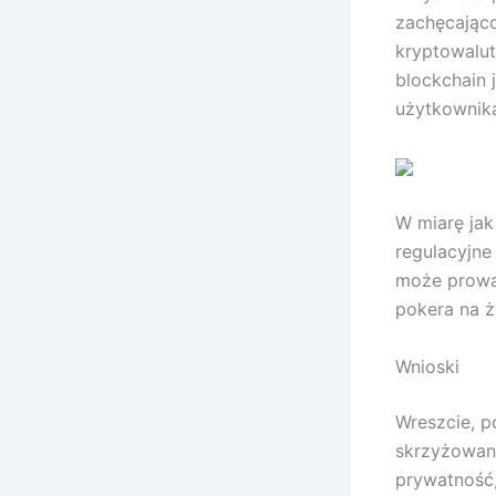
zachęcająco
kryptowalu
blockchain 
użytkownika
W miarę jak
regulacyjne
może prowa
pokera na ż
Wnioski
Wreszcie, p
skrzyżowani
prywatność,