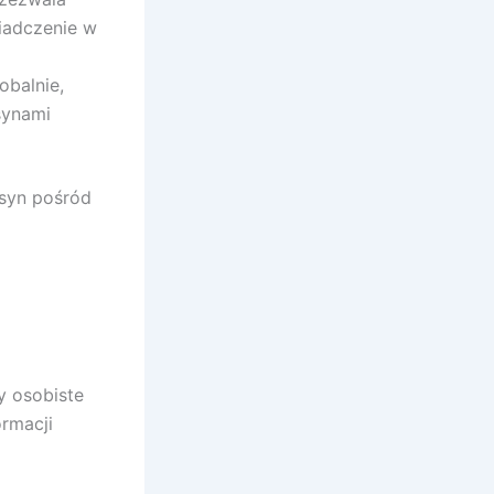
iadczenie w
obalnie,
synami
asyn pośród
y osobiste
rmacji