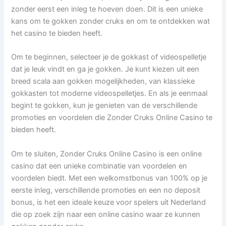
zonder eerst een inleg te hoeven doen. Dit is een unieke
kans om te gokken zonder cruks en om te ontdekken wat
het casino te bieden heeft.
Om te beginnen, selecteer je de gokkast of videospelletje
dat je leuk vindt en ga je gokken. Je kunt kiezen uit een
breed scala aan gokken mogelijkheden, van klassieke
gokkasten tot moderne videospelletjes. En als je eenmaal
begint te gokken, kun je genieten van de verschillende
promoties en voordelen die Zonder Cruks Online Casino te
bieden heeft.
Om te sluiten, Zonder Cruks Online Casino is een online
casino dat een unieke combinatie van voordelen en
voordelen biedt. Met een welkomstbonus van 100% op je
eerste inleg, verschillende promoties en een no deposit
bonus, is het een ideale keuze voor spelers uit Nederland
die op zoek zijn naar een online casino waar ze kunnen