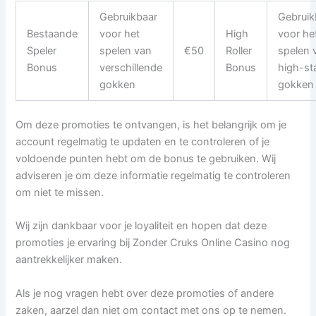
Gebruikbaar
Gebruik
Bestaande
voor het
High
voor he
Speler
spelen van
€50
Roller
spelen 
Bonus
verschillende
Bonus
high-st
gokken
gokken
Om deze promoties te ontvangen, is het belangrijk om je
account regelmatig te updaten en te controleren of je
voldoende punten hebt om de bonus te gebruiken. Wij
adviseren je om deze informatie regelmatig te controleren
om niet te missen.
Wij zijn dankbaar voor je loyaliteit en hopen dat deze
promoties je ervaring bij Zonder Cruks Online Casino nog
aantrekkelijker maken.
Als je nog vragen hebt over deze promoties of andere
zaken, aarzel dan niet om contact met ons op te nemen.