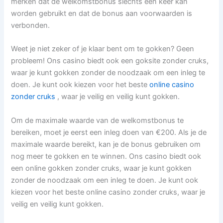
merken dat de welkomstbonus slechts één keer kan
worden gebruikt en dat de bonus aan voorwaarden is
verbonden.
Weet je niet zeker of je klaar bent om te gokken? Geen
probleem! Ons casino biedt ook een goksite zonder cruks,
waar je kunt gokken zonder de noodzaak om een inleg te
doen. Je kunt ook kiezen voor het beste
online casino
zonder cruks
, waar je veilig en veilig kunt gokken.
Om de maximale waarde van de welkomstbonus te
bereiken, moet je eerst een inleg doen van €200. Als je de
maximale waarde bereikt, kan je de bonus gebruiken om
nog meer te gokken en te winnen. Ons casino biedt ook
een online gokken zonder cruks, waar je kunt gokken
zonder de noodzaak om een inleg te doen. Je kunt ook
kiezen voor het beste online casino zonder cruks, waar je
veilig en veilig kunt gokken.