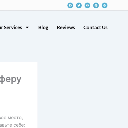
F
T
Y
P
W
a
w
o
i
o
c
i
u
n
r
e
t
t
t
d
b
t
u
e
p
o
e
b
r
r
o
r
e
e
e
k
s
s
t
s
r Services
Blog
Reviews
Contact Us
сферу
воё место,
вьте себе: