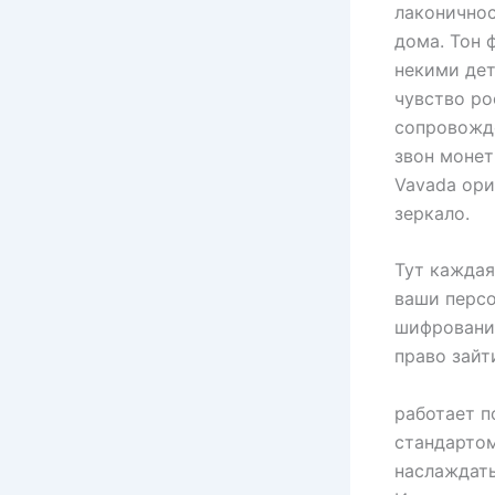
лаконичнос
дома. Тон 
некими дет
чувство ро
сопровожде
звон монет
Vavada ори
зеркало.
Тут каждая
ваши перс
шифрования
право зайт
работает п
стандартом
наслаждать