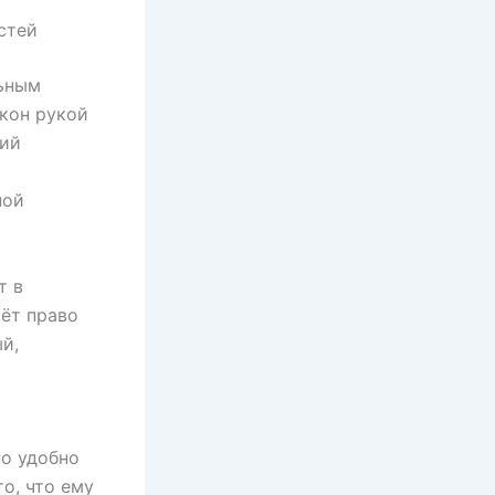
стей
льным
кон рукой
щий
ной
т в
аёт право
й,
но удобно
о, что ему