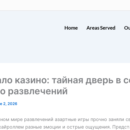
Home
Areas Served
Ou
ло казино: тайная дверь в 
о развлечений
e 2, 2026
ном мире развлечений азартные игры прочно заняли с
хайроллем разные эмоции и острые ощущения. Предста