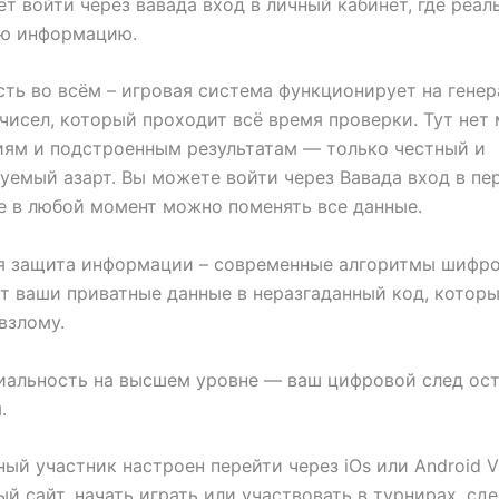
т войти через вавада вход в личный кабинет, где реал
сю информацию.
ть во всём – игровая система функционирует на генер
чисел, который проходит всё время проверки. Тут нет
ям и подстроенным результатам — только честный и
уемый азарт. Вы можете войти через Вавада вход в п
де в любой момент можно поменять все данные.
я защита информации – современные алгоритмы шифр
 ваши приватные данные в неразгаданный код, которы
взлому.
иальность на высшем уровне — ваш цифровой след ос
.
ный участник настроен перейти через iOs или Android 
й сайт, начать играть или участвовать в турнирах, сде