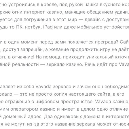
но устроились в кресле, под рукой чашка вкусного коф
ркие огни интернет казино, манящие обещанием удачи. 
уется для погружения в этот мир — девайс с доступом
будь то ПК, нетбук, iPad или даже мобильное устройств
ли в один момент перед вами появляется преграда? Сай
, доступ запрещён, а желание продолжить игру не даёт
ать в отчаяние! На помощь приходит уникальный ключ 
вной реальности — зеркало казино. Речь идёт про Vav
авляет из себя Vavada зеркало и зачем оно необходим
ркало — это не просто копия настоящего сайта, а его
е отражение в цифровом пространстве. Vavada казино
мим оператором казино и имеет в целом одно отличие
 доменный адрес. Два одинаковых домена в интернет
я не могут, из-за этого название зеркала может относ