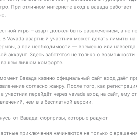
ро. При отличном интернете вход в вавада работает
но.
естной игры – азарт должен быть развлечением, а не п
. В Vavada азартный участник может делать лимиты на
ерывы, а при необходимости — временно или навсегда
вой аккаунт. Здесь заботятся не только о возможности
о вашем личном комфорте.
момент Вавада казино официальный сайт вход даёт пр
звлечение согласно жанру. После того, как регистраци
 а участник перейдёт через vavada вход на сайт, ему о
влечений, чем в в бесплатной версии.
усы от Вавада: сюрпризы, которые радуют
зартные приключения начинаются не только с вращени