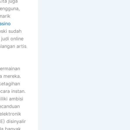
ita juga
pengguna,
narik
asino
ski sudah
judi online
langan artis
permainan
a mereka.
ketagihan
ara instan.
liki ambisi
kecanduan
elektronik
) disinyalir
Ada banyak