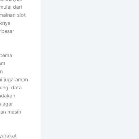
mulai dari
mainan slot
iknya
rbesar
 tema
am
an
ni juga aman
ungi data
adakan
 agar
dan masih
yarakat