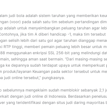
lam judi bola adalah sistem taruhan yang memberikan keu
ngan (voor) pada salah satu tim sebelum pertandingan dimu
ap adalah untuk menyeimbangkan peluang taruhan agar lebi
Contohnya, jika tim A diberi handicap -1, maka tim tersebut
an selisih lebih dari satu gol agar taruhan dianggap menan
i RTP tinggi, memberi pemain peluang lebih besar untuk 
 M88 menggunakan enkripsi SSL 256-bit yang melindungi da
emain, sehingga aman saat bermain. “Dari masing-masing s
uga ke depannya sudah terdapat upaya untuk memperkuat
 produk/layanan Keuangan pada sektor tersebut untuk mem
a judi online tersebut,” pungkasnya.
 sebelumnya mengeklaim sudah memblokir sebanyak 2,1 ju
rkait dengan judi online di Indonesia. Berdasarkan penelus
er yang teridentifikasi dengan situs judi daring mayoritas 