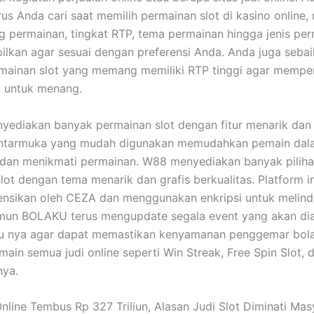
us Anda cari saat memilih permainan slot di kasino online, 
permainan, tingkat RTP, tema permainan hingga jenis per
ilkan agar sesuai dengan preferensi Anda. Anda juga seba
mainan slot yang memang memiliki RTP tinggi agar mempe
 untuk menang.
ediakan banyak permainan slot dengan fitur menarik dan
ntarmuka yang mudah digunakan memudahkan pemain dal
dan menikmati permainan. W88 menyediakan banyak pilih
lot dengan tema menarik dan grafis berkualitas. Platform i
sensikan oleh CEZA dan menggunakan enkripsi untuk melind
mun BOLAKU terus mengupdate segala event yang akan di
tu nya agar dapat memastikan kenyamanan penggemar bola
ain semua judi online seperti Win Streak, Free Spin Slot, 
nya.
nline Tembus Rp 327 Triliun, Alasan Judi Slot Diminati Mas