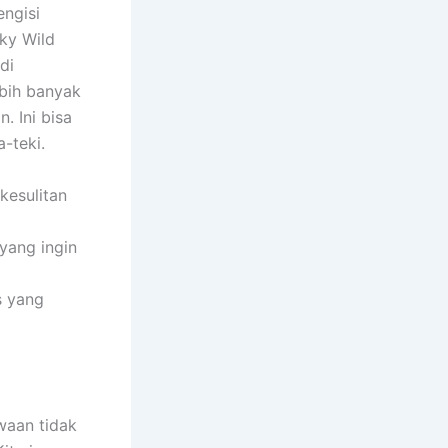
engisi
cky Wild
di
bih banyak
. Ini bisa
-teki.
kesulitan
 yang ingin
s yang
waan tidak