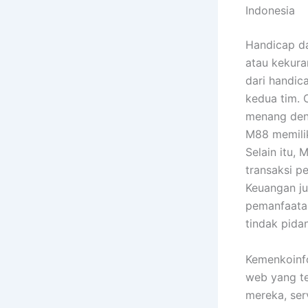
Indonesia
Handicap da
atau kekura
dari handic
kedua tim. 
menang deng
M88 memilik
Selain itu,
transaksi p
Keuangan j
pemanfaatan
tindak pidan
Kemenkoinfo
web yang te
mereka, serv