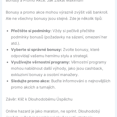
Bonusy a Promo Akce: Jak Získat Maximum
Bonusy a promo akce mohou výrazně zvýšit váš bankroll.
Ale ne všechny bonusy jsou stejné. Zde je několik tipů:
Přečtěte si podmínky:
Vždy si pečlivě přečtěte
podmínky bonusů (požadavky na sázení, omezení her
atd.).
Vyberte si správné bonusy:
Zvolte bonusy, které
odpovídají vašemu hernímu stylu a strategii.
Využívejte věrnostní programy:
Věrnostní programy
mohou nabídnout další výhody, jako jsou cashback,
exkluzivní bonusy a osobní manažery.
Sledujte promo akce:
Buďte informováni o nejnovějších
promo akcích a turnajích.
Závěr: Klíč k Dlouhodobému Úspěchu
Online hazard je jako maraton, ne sprint. Dlouhodobý