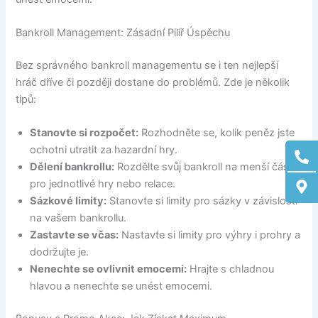
Bankroll Management: Zásadní Pilíř Úspěchu
Bez správného bankroll managementu se i ten nejlepší
hráč dříve či později dostane do problémů. Zde je několik
tipů:
Stanovte si rozpočet:
Rozhodněte se, kolik peněz jste
Ph
M
ochotni utratit za hazardní hry.
alt
ma
Dělení bankrollu:
Rozdělte svůj bankroll na menší části
alt
pro jednotlivé hry nebo relace.
Sázkové limity:
Stanovte si limity pro sázky v závislosti
na vašem bankrollu.
Zastavte se včas:
Nastavte si limity pro výhry i prohry a
dodržujte je.
Nenechte se ovlivnit emocemi:
Hrajte s chladnou
hlavou a nenechte se unést emocemi.