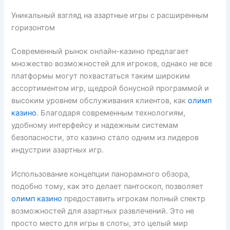
Уникальный взгляд на азартные игры с расширенным
горизонтом
Современный рынок онлайн-казино предлагает
множество возможностей для игроков, однако не все
платформы могут похвастаться таким широким
ассортиментом игр, щедрой бонусной программой и
высоким уровнем обслуживания клиентов, как
олимп
казино
. Благодаря современным технологиям,
удобному интерфейсу и надежным системам
безопасности, это казино стало одним из лидеров
индустрии азартных игр.
Использование концепции панорамного обзора,
подобно тому, как это делает пантоскоп, позволяет
олимп казино
предоставить игрокам полный спектр
возможностей для азартных развлечений. Это не
просто место для игры в слоты, это целый мир