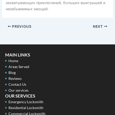
захватывающих приключений, больших выигрышей и
незабываемых эмоций.
PREVIOUS
NEXT
MAIN LINKS
Home
Areas Served
Blog
Reviews
Contact Us
Our services
OUR SERVICES
Emergency Locksmith
Residential Locksmith
Commercial Locksmith