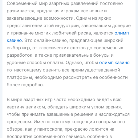
Современный мир азартных развлечений постоянно
развивается, предлагая игрокам все новые и
захватывающие возможности. Одним из ярких
представителей этой индустрии, завоевавшим доверие
и признание многих любителей риска, является
олимп
казино
. Это онлайн-казино, предлагающее широкий
выбор игр, от классических слотов до современных
разработок, а также привлекательные бонусы и
удобные способы оплаты. Однако, чтобы
олимп казино
по-настоящему оценить все преимущества данной
платформы, необходимо рассмотреть ее особенности
более подробно.
В мире азартных игр часто необходимо видеть всю
картину целиком, обладать широким углом зрения,
чтобы принимать взвешенные решения и наслаждаться
процессом. Именно поэтому концепция панорамного
обзора, как у пантоскопа, прекрасно ложится на
восприятие современного геймера, особенно в