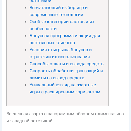
эстетикой
Впечатляющий выбор игр и
современные технологии
Особые категории слотов и их
особенности
Бонусная программа и акции для
постоянных клиентов
Условия отыгрыша бонусов и
стратегии их использования
Способы оплаты и вывода средств
Скорость обработки транзакций и
лимиты на вывод средств
Уникальный взгляд на азартные
игры с расширенным горизонтом
Вселенная азарта с панорамным обзором олимп казино
и западной эстетикой