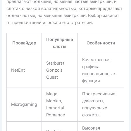
предлагают большие, но менее частые выигрыши, и
слотах с низкой волатильностью, которые предлагают
более частые, но меньшие выигрыши. Выбор зависит
от предпочтений игрока и его стратегии.
Популярные
Провайдер
Особенности
слоты
Качественная
Starburst,
графика,
NetEnt
Gonzo’s
инновационные
Quest
функции
Mega
Прогрессивные
Moolah,
джекпоты,
Microgaming
Immortal
популярные
Romance
сюжеты
Высокая