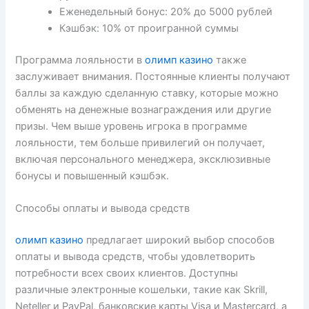
Еженедельный бонус: 20% до 5000 рублей
Кэшбэк: 10% от проигранной суммы
Программа лояльности в
олимп казино
также
заслуживает внимания. Постоянные клиенты получают
баллы за каждую сделанную ставку, которые можно
обменять на денежные вознаграждения или другие
призы. Чем выше уровень игрока в программе
лояльности, тем больше привилегий он получает,
включая персонального менеджера, эксклюзивные
бонусы и повышенный кэшбэк.
Способы оплаты и вывода средств
олимп казино
предлагает широкий выбор способов
оплаты и вывода средств, чтобы удовлетворить
потребности всех своих клиентов. Доступны
различные электронные кошельки, такие как Skrill,
Neteller и PayPal, банковские карты Visa и Mastercard, а