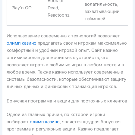
Book of
волатильность,
Play’n GO
Dead,
захватывающий
Reactoonz
геймплей
Использование современных технологий позволяет
олимп казино
предлагать своим игрокам максимально
комфортный и удобный игровой опыт. Сайт казино
оптимизирован для мобильных устройств, что
позволяет играть в любимые игры в любом месте и в
любое время. Также казино использует современные
системы безопасности, которые обеспечивают защиту
личных данных и финансовых транзакций игроков.
Бонусная программа и акции для постоянных клиентов
Одной из главных причин, по которой игроки
выбирают
олимп казино
, является щедрая бонусная
программа и регулярные акции. Казино предлагает