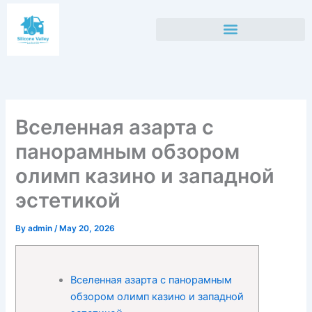
Skip
to
content
Вселенная азарта с
панорамным обзором
олимп казино и западной
эстетикой
By
admin
/
May 20, 2026
Вселенная азарта с панорамным
обзором олимп казино и западной