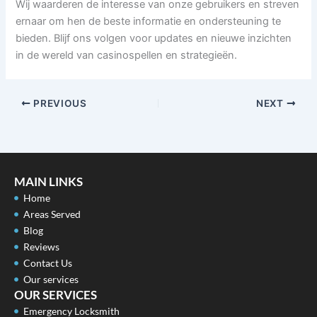
Wij waarderen de interesse van onze gebruikers en streven
ernaar om hen de beste informatie en ondersteuning te
bieden. Blijf ons volgen voor updates en nieuwe inzichten
in de wereld van casinospellen en strategieën.
PREVIOUS
NEXT
MAIN LINKS
Home
Areas Served
Blog
Reviews
Contact Us
Our services
OUR SERVICES
Emergency Locksmith