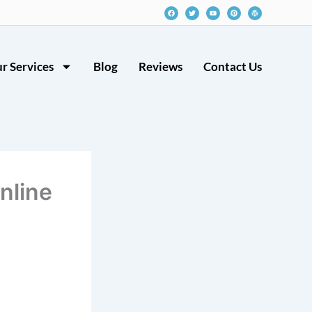
F
T
Y
P
W
a
w
o
i
o
c
i
u
n
r
e
t
t
t
d
b
t
u
e
p
o
e
b
r
r
o
r
e
e
e
k
s
s
t
s
r Services
Blog
Reviews
Contact Us
nline