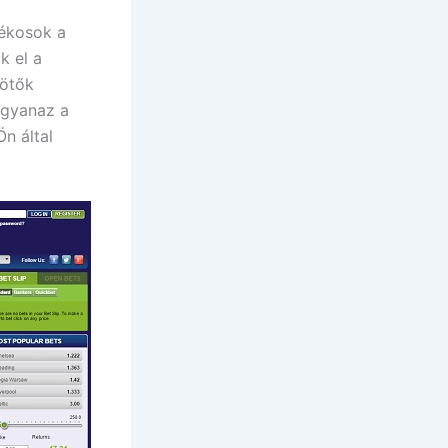
ékosok a
k el a
kötők
ugyanaz a
n által