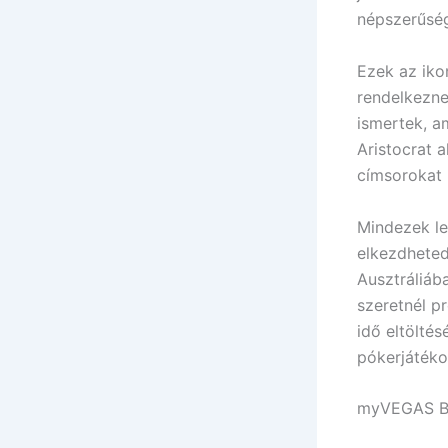
népszerűség
Ezek az iko
rendelkezne
ismertek, a
Aristocrat a
címsorokat 
Mindezek le
elkezdheted
Ausztráliáb
szeretnél p
idő eltöltés
pókerjátéko
myVEGAS Bi