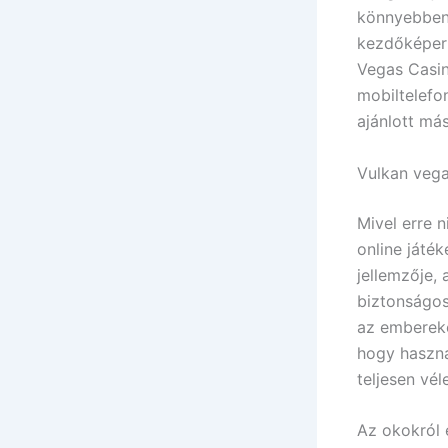
könnyebben 
kezdőképern
Vegas Casin
mobiltelefo
ajánlott má
Vulkan vega
Mivel erre 
online játé
jellemzője, 
biztonságos
az embereke
hogy haszná
teljesen vél
Az okokról 