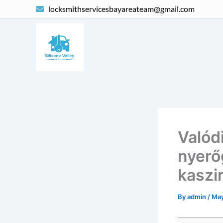
Skip
locksmithservicesbayareateam@gmail.com
to
content
Valód
nyerő
kaszi
By
admin
/
May