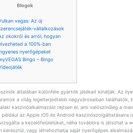
Blogok
Vulkan vegas: Az új
szerencsejáték-vállalkozások
Az okokról és arról, hogyan
élvezheted a 100%-ban
ingyenes nyerőgépeket
myVEGAS Bingo – Bingo
Videojáték
szinók általában különféle gyártók játékait kínálják. Az ilye
ramok a világ legelterjedtebb nagyvárosaiban találhatók, b
valaki kaszinóalkalmazást rejtsen el, ami valószínűleg a ma
 például az Apple iOS és Android kaszinószolgáltatásaira is
izsgálta a kezelőfelületüket, néha továbbra is játszhat a 
 keresztül, vagy létrehozhatja saját nyerőgépes alkalmazá