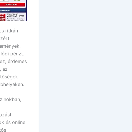
es ritkán
Ezért
remények,
lódi pénzt.
hez, érdemes
, az
etőségek
ebhelyeken.
zinókban,
ozást
k és online
tós