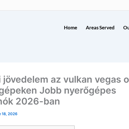
Home
Areas Served
Ou
i jövedelem az vulkan vegas o
gépeken Jobb nyerőgépes
nók 2026-ban
 18, 2026