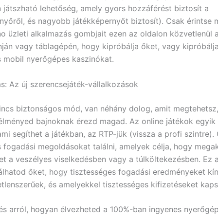
játszható lehetőség, amely gyors hozzáférést biztosít a
yőről, és nagyobb játékképernyőt biztosít). Csak érintse 
o üzleti alkalmazás gombjait ezen az oldalon közvetlenül 
nján vagy táblagépén, hogy kipróbálja őket, vagy kipróbálja
s mobil nyerőgépes kaszinókat.
s: Az új szerencsejáték-vállalkozások
nincs biztonságos mód, van néhány dolog, amit megtehetsz
kélményed bajnoknak érezd magad. Az online játékok egyik
ami segíthet a játékban, az RTP-jük (vissza a profi szintre).
 fogadási megoldásokat találni, amelyek célja, hogy meg
t a veszélyes viselkedésben vagy a túlköltekezésben. Ez az
lhatod őket, hogy tisztességes fogadási eredményeket kín
etlenszerűek, és amelyekkel tisztességes kifizetéseket kaps
és arról, hogyan élvezheted a 100%-ban ingyenes nyerőgé