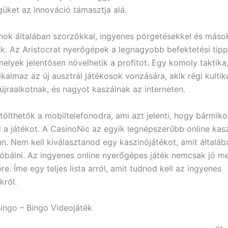
üket az innováció támasztja alá.
nok általában szorzókkal, ingyenes pörgetésekkel és máso
k. Az Aristocrat nyerőgépek a legnagyobb befektetési tippj
melyek jelentősen növelhetik a profitot. Egy komoly taktika
lkalmaz az új ausztrál játékosok vonzására, akik régi kultik
újraalkotnak, és nagyot kaszálnak az interneten.
tölthetők a mobiltelefonodra, ami azt jelenti, hogy bármiko
 a játékot. A CasinoNic az egyik legnépszerűbb online kas
an. Nem kell kiválasztanod egy kaszinójátékot, amit általáb
róbálni. Az ingyenes online nyerőgépes játék nemcsak jó m
ére. Íme egy teljes lista arról, amit tudnod kell az ingyenes
król.
ngo – Bingo Videojáték