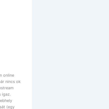
n online
ár nincs ok
instream
 igaz.
webhely
sát (egy