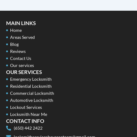
MAIN LINKS
Home
Areas Served
Blog
Reviews
Contact Us
Our services
OUR SERVICES
Emergency Locksmith
Residential Locksmith
Commercial Locksmith
Automotive Locksmith
Lockout Services
Locksmith Near Me
CONTACT INFO
(650) 442 2422
locksmithservicesbayareateam@gmail.com