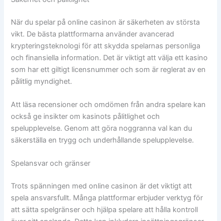
När du spelar på online casinon är säkerheten av största
vikt. De bästa plattformarna använder avancerad
krypteringsteknologi för att skydda spelarnas personliga
och finansiella information. Det är viktigt att välja ett kasino
som har ett giltigt licensnummer och som är reglerat av en
pålitlig myndighet.
Att läsa recensioner och omdömen från andra spelare kan
också ge insikter om kasinots pålitlighet och
spelupplevelse. Genom att göra noggranna val kan du
säkerställa en trygg och underhållande spelupplevelse.
Spelansvar och gränser
Trots spänningen med online casinon är det viktigt att
spela ansvarsfullt. Många plattformar erbjuder verktyg för
att sätta spelgränser och hjälpa spelare att hålla kontroll