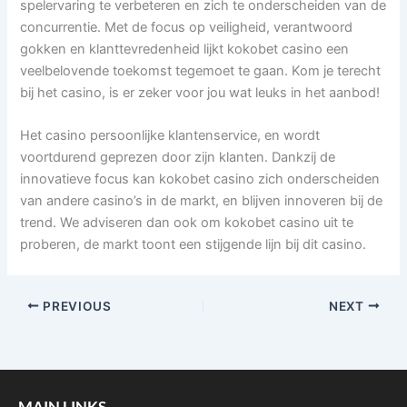
spelervaring te verbeteren en zich te onderscheiden van de
concurrentie. Met de focus op veiligheid, verantwoord
gokken en klanttevredenheid lijkt kokobet casino een
veelbelovende toekomst tegemoet te gaan. Kom je terecht
bij het casino, is er zeker voor jou wat leuks in het aanbod!
Het casino persoonlijke klantenservice, en wordt
voortdurend geprezen door zijn klanten. Dankzij de
innovatieve focus kan kokobet casino zich onderscheiden
van andere casino’s in de markt, en blijven innoveren bij de
trend. We adviseren dan ook om kokobet casino uit te
proberen, de markt toont een stijgende lijn bij dit casino.
PREVIOUS
NEXT
MAIN LINKS