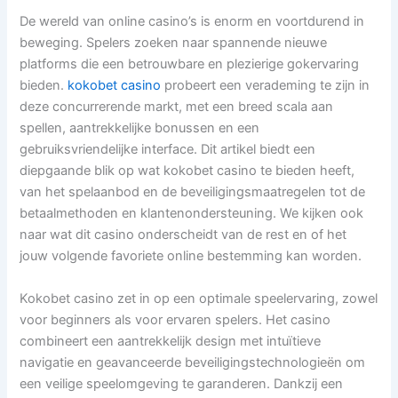
De wereld van online casino’s is enorm en voortdurend in
beweging. Spelers zoeken naar spannende nieuwe
platforms die een betrouwbare en plezierige gokervaring
bieden.
kokobet casino
probeert een verademing te zijn in
deze concurrerende markt, met een breed scala aan
spellen, aantrekkelijke bonussen en een
gebruiksvriendelijke interface. Dit artikel biedt een
diepgaande blik op wat kokobet casino te bieden heeft,
van het spelaanbod en de beveiligingsmaatregelen tot de
betaalmethoden en klantenondersteuning. We kijken ook
naar wat dit casino onderscheidt van de rest en of het
jouw volgende favoriete online bestemming kan worden.
Kokobet casino zet in op een optimale speelervaring, zowel
voor beginners als voor ervaren spelers. Het casino
combineert een aantrekkelijk design met intuïtieve
navigatie en geavanceerde beveiligingstechnologieën om
een veilige speelomgeving te garanderen. Dankzij een