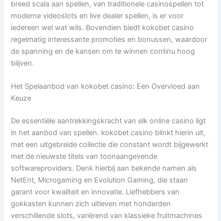
breed scala aan spellen, van traditionele casinospellen tot
moderne videoslots en live dealer spellen, is er voor
iedereen wel wat wils. Bovendien biedt kokobet casino
regelmatig interessante promoties en bonussen, waardoor
de spanning en de kansen om te winnen continu hoog
blijven.
Het Spelaanbod van kokobet casino: Een Overvloed aan
Keuze
De essentiële aantrekkingskracht van elk online casino ligt
in het aanbod van spellen. kokobet casino blinkt hierin uit,
met een uitgebreide collectie die constant wordt bijgewerkt
met de nieuwste titels van toonaangevende
softwareproviders. Denk hierbij aan bekende namen als
NetEnt, Microgaming en Evolution Gaming, die staan
garant voor kwaliteit en innovatie. Liefhebbers van
gokkasten kunnen zich uitleven met honderden
verschillende slots, variërend van klassieke fruitmachines