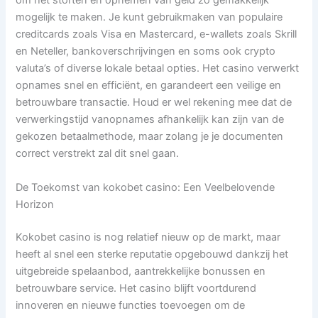
om het storten en opnemen van geld zo gemakkelijk
mogelijk te maken. Je kunt gebruikmaken van populaire
creditcards zoals Visa en Mastercard, e-wallets zoals Skrill
en Neteller, bankoverschrijvingen en soms ook crypto
valuta’s of diverse lokale betaal opties. Het casino verwerkt
opnames snel en efficiënt, en garandeert een veilige en
betrouwbare transactie. Houd er wel rekening mee dat de
verwerkingstijd vanopnames afhankelijk kan zijn van de
gekozen betaalmethode, maar zolang je je documenten
correct verstrekt zal dit snel gaan.
De Toekomst van kokobet casino: Een Veelbelovende
Horizon
Kokobet casino is nog relatief nieuw op de markt, maar
heeft al snel een sterke reputatie opgebouwd dankzij het
uitgebreide spelaanbod, aantrekkelijke bonussen en
betrouwbare service. Het casino blijft voortdurend
innoveren en nieuwe functies toevoegen om de