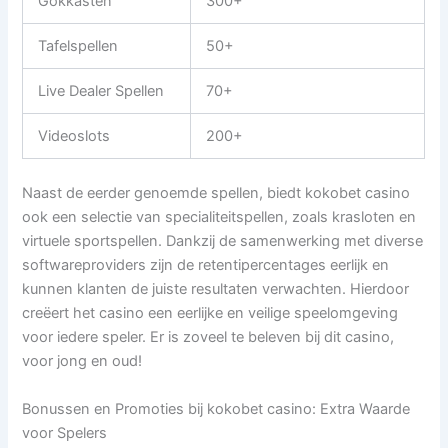
Gokkasten
300+
Tafelspellen
50+
Live Dealer Spellen
70+
Videoslots
200+
Naast de eerder genoemde spellen, biedt kokobet casino
ook een selectie van specialiteitspellen, zoals krasloten en
virtuele sportspellen. Dankzij de samenwerking met diverse
softwareproviders zijn de retentipercentages eerlijk en
kunnen klanten de juiste resultaten verwachten. Hierdoor
creëert het casino een eerlijke en veilige speelomgeving
voor iedere speler. Er is zoveel te beleven bij dit casino,
voor jong en oud!
Bonussen en Promoties bij kokobet casino: Extra Waarde
voor Spelers