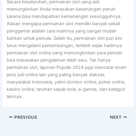
Secara keseluruhan, permainan slot uang asli
memungkinkan Anda merasakan kesenangan penuh
karena bisa mendapatkan kemenangan sesungguhnya.
Alasan mengapa permainan slot memiliki banyak sekali
penggemar adalah cara mainnya yang sangat mudah
bahkan untuk pemula. Selain itu, permainan slot pun kini
terus mengalami perkembangan, terlebih sejak hadirnya
permainan slot online yang memungkinkan para pemain
bisa merasakan pengalaman lebih seru. Tak hanya
permainan slot, laporan Populix 2024 juga mencatat enam
jenis judi online lain yang paling banyak diakses
masyarakat Indonesia, yakni domino online, poker online,
kasino online, taruhan sepak bola, e-games, dan kategori
lainnya.
PREVIOUS
NEXT