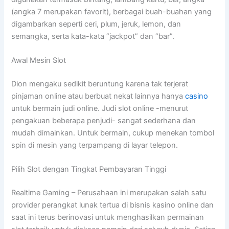
(angka 7 merupakan favorit), berbagai buah-buahan yang
digambarkan seperti ceri, plum, jeruk, lemon, dan
semangka, serta kata-kata “jackpot” dan “bar”.
Awal Mesin Slot
Dion mengaku sedikit beruntung karena tak terjerat
pinjaman online atau berbuat nekat lainnya hanya
casino
untuk bermain judi online. Judi slot online -menurut
pengakuan beberapa penjudi- sangat sederhana dan
mudah dimainkan. Untuk bermain, cukup menekan tombol
spin di mesin yang terpampang di layar telepon.
Pilih Slot dengan Tingkat Pembayaran Tinggi
Realtime Gaming – Perusahaan ini merupakan salah satu
provider perangkat lunak tertua di bisnis kasino online dan
saat ini terus berinovasi untuk menghasilkan permainan