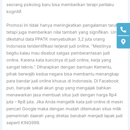
seorang psikolog baru bisa memberikan terapi perilaku
kognitif.
Ph
M
Promosi ini tidak hanya meningkatkan pengalaman taruhan
alt
ma
tetapi juga memberikan nilai tambah yang signifikan. Untuk
alt
diketahui data PPATK menyebutkan 3,2 juta orang
Indonesia teridentifikasi terjerat judi online. “Mestinya
begitu kalau mau disebut satgas pemberantasan judi
online. Karena kata kuncinya di judi online, kerja yang
sangat teknis.” Diharapkan dengan bantuan Kemenlu,
pihak berwajib kedua negara bisa membantu menangkap
para bandar judi online khusus di Indonesia. Di Facebook
pun, banyak sekali akun grup yang mengajak bahkan
menawarkan jasa membuat situs judi dengan harga Rp4
juta – Rp8 juta. Jika Anda mengetik kata judi online di mesin
pencari Google maka dengan mudah ditemukan situs milik
pemerintah daerah yang diretas berubah menjadi lapak judi
seperti KING999.