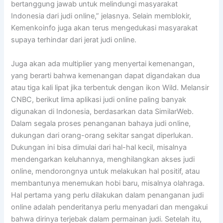
bertanggung jawab untuk melindungi masyarakat
Indonesia dari judi online,” jelasnya. Selain memblokir,
Kemenkoinfo juga akan terus mengedukasi masyarakat
supaya terhindar dari jerat judi online.
Juga akan ada multiplier yang menyertai kemenangan,
yang berarti bahwa kemenangan dapat digandakan dua
atau tiga kali lipat jika terbentuk dengan ikon Wild. Melansir
CNBC, berikut lima aplikasi judi online paling banyak
digunakan di Indonesia, berdasarkan data SimilarWeb.
Dalam segala proses penanganan bahaya judi online,
dukungan dari orang-orang sekitar sangat diperlukan.
Dukungan ini bisa dimulai dari hal-hal kecil, misalnya
mendengarkan keluhannya, menghilangkan akses judi
online, mendorongnya untuk melakukan hal positif, atau
membantunya menemukan hobi baru, misalnya olahraga.
Hal pertama yang perlu dilakukan dalam penanganan judi
online adalah penderitanya perlu menyadari dan mengakui
bahwa dirinya terjebak dalam permainan judi. Setelah itu,