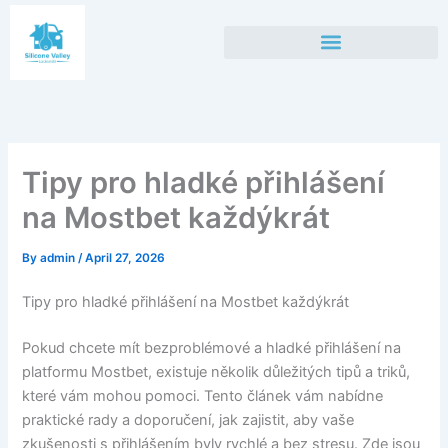
Skip
to
content
Tipy pro hladké přihlášení
na Mostbet každýkrát
By
admin
/
April 27, 2026
Tipy pro hladké přihlášení na Mostbet každýkrát
Pokud chcete mít bezproblémové a hladké přihlášení na
platformu Mostbet, existuje několik důležitých tipů a triků,
které vám mohou pomoci. Tento článek vám nabídne
praktické rady a doporučení, jak zajistit, aby vaše
zkušenosti s přihlášením byly rychlé a bez stresu. Zde jsou