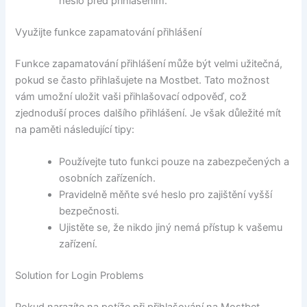
heslo před přihlášením.
Využijte funkce zapamatování přihlášení
Funkce zapamatování přihlášení může být velmi užitečná,
pokud se často přihlašujete na Mostbet. Tato možnost
vám umožní uložit vaši přihlašovací odpověď, což
zjednoduší proces dalšího přihlášení. Je však důležité mít
na paměti následující tipy:
Používejte tuto funkci pouze na zabezpečených a
osobních zařízeních.
Pravidelně měňte své heslo pro zajištění vyšší
bezpečnosti.
Ujistěte se, že nikdo jiný nemá přístup k vašemu
zařízení.
Solution for Login Problems
Pokud narazíte na potíže při přihlašování na Mostbet,