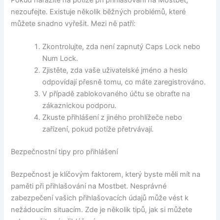
nezoufejte. Existuje několik běžných problémů, které
můžete snadno vyřešit. Mezi ně patří:
Zkontrolujte, zda není zapnutý Caps Lock nebo
Num Lock.
Zjistěte, zda vaše uživatelské jméno a heslo
odpovídají přesně tomu, co máte zaregistrováno.
V případě zablokovaného účtu se obraťte na
zákaznickou podporu.
Zkuste přihlášení z jiného prohlížeče nebo
zařízení, pokud potíže přetrvávají.
Bezpečnostní tipy pro přihlášení
Bezpečnost je klíčovým faktorem, který byste měli mít na
paměti při přihlašování na Mostbet. Nesprávné
zabezpečení vašich přihlašovacích údajů může vést k
nežádoucím situacím. Zde je několik tipů, jak si můžete