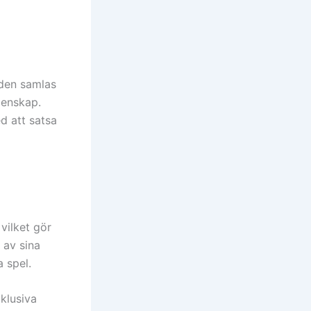
lden samlas
menskap.
d att satsa
vilket gör
 av sina
 spel.
klusiva