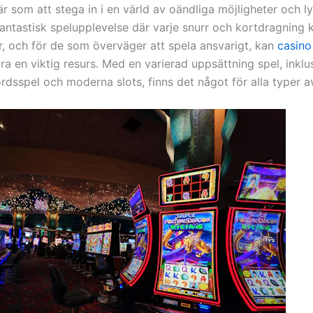
r som att stega in i en värld av oändliga möjligheter och l
antastisk spelupplevelse där varje snurr och kortdragning ka
er, och för de som överväger att spela ansvarigt, kan
casino
ra en viktig resurs. Med en varierad uppsättning spel, inklu
rdsspel och moderna slots, finns det något för alla typer a