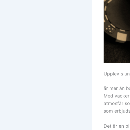
Upplev s un
är mer än ba
Med vackert
atmosfär so
som erbjuds
Det är en p