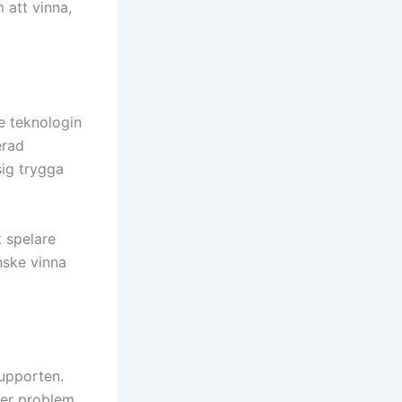
 att vinna,
e teknologin
erad
ig trygga
t spelare
nske vinna
supporten.
ller problem