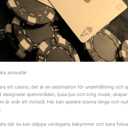
ika atmosfär
ra ett casino; det är en destination för underhållning och 
 designade spelområden, ljusa ljus och livlig musik, skapar
m är svår att motstå. Här kan spelare stanna länge och njut
.
lats där du kan släppa vardagens bekymmer och bara foku