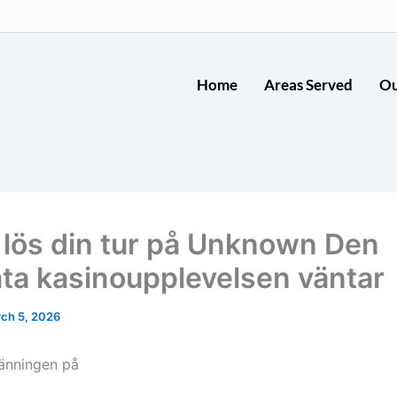
Home
Areas Served
Ou
 lös din tur på Unknown Den
ata kasinoupplevelsen väntar
ch 5, 2026
änningen på