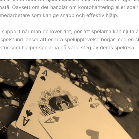
stå. Oavsett om det handlar om kontohantering eller spelre
 medarbetare som kan ge snabb och effektiv hjälp.
å support när man behöver det, gör att spelarna kan njuta 
spelstund. anser att en bra spelupplevelse börjar med en s
ktur som hjälper spelarna på varje steg av deras spelresa.