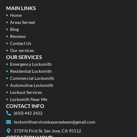
MAIN LINKS
Home
Areas Served
Blog
Reviews
Contact Us
Our services
OUR SERVICES
Emergency Locksmith
Residential Locksmith
Commercial Locksmith
Automotive Locksmith
Lockout Services
Locksmith Near Me
CONTACT INFO
(650) 442 2422
locksmithservicesbayareateam@gmail.com
1729 N First St, San Jose, CA 95112