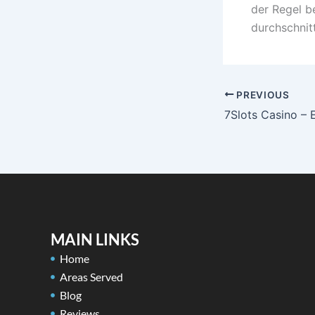
der Regel b
durchschnitt
PREVIOUS
MAIN LINKS
Home
Areas Served
Blog
Reviews