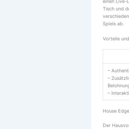
einen Live-D
Tisch und d
verschieden
Spiels ab.
Vorteile un
– Authent
– Zusätzl
Belohnun
– Interak
House Edge 
Der Hausvort