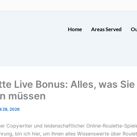
Home
Areas Served
Ou
tte Live Bonus: Alles, was Sie
en müssen
il 28, 2026
ner Copywriter und leidenschaftlicher Online-Roulette-Spiel
rung, bin ich hier, um Ihnen alles Wissenswerte über Roulet