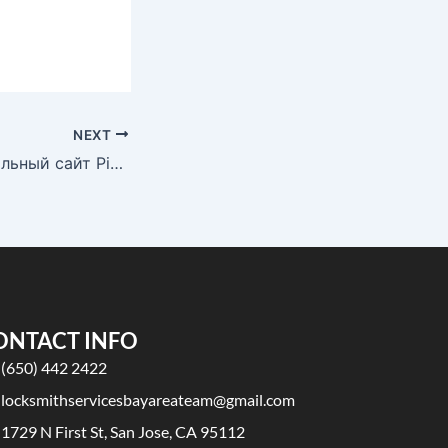
NEXT
Казино – Официальный сайт Pin Up Casino Входи и играй.9479 (2)
ONTACT INFO
(650) 442 2422
locksmithservicesbayareateam@gmail.com
1729 N First St, San Jose, CA 95112