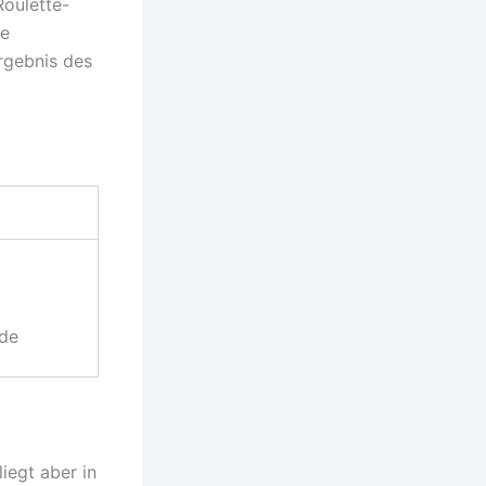
Roulette-
ie
rgebnis des
nde
iegt aber in