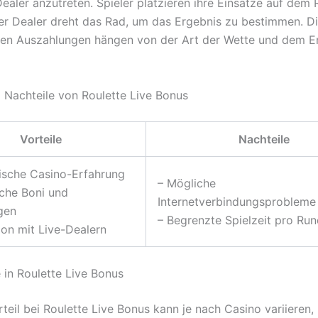
ealer anzutreten. Spieler platzieren ihre Einsätze auf dem 
er Dealer dreht das Rad, um das Ergebnis zu bestimmen. D
en Auszahlungen hängen von der Art der Wette und dem E
d Nachteile von Roulette Live Bonus
Vorteile
Nachteile
ische Casino-Erfahrung
– Mögliche
iche Boni und
Internetverbindungsprobleme
gen
– Begrenzte Spielzeit pro Ru
tion mit Live-Dealern
in Roulette Live Bonus
eil bei Roulette Live Bonus kann je nach Casino variieren, l