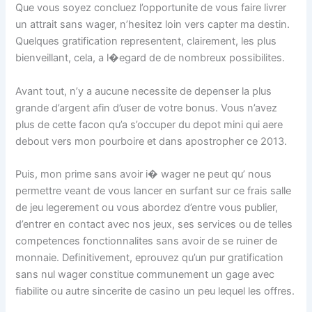
Que vous soyez concluez l’opportunite de vous faire livrer
un attrait sans wager, n’hesitez loin vers capter ma destin.
Quelques gratification representent, clairement, les plus
bienveillant, cela, a l�egard de de nombreux possibilites.
Avant tout, n’y a aucune necessite de depenser la plus
grande d’argent afin d’user de votre bonus. Vous n’avez
plus de cette facon qu’a s’occuper du depot mini qui aere
debout vers mon pourboire et dans apostropher ce 2013.
Puis, mon prime sans avoir i� wager ne peut qu’ nous
permettre veant de vous lancer en surfant sur ce frais salle
de jeu legerement ou vous abordez d’entre vous publier,
d’entrer en contact avec nos jeux, ses services ou de telles
competences fonctionnalites sans avoir de se ruiner de
monnaie. Definitivement, eprouvez qu’un pur gratification
sans nul wager constitue communement un gage avec
fiabilite ou autre sincerite de casino un peu lequel les offres.