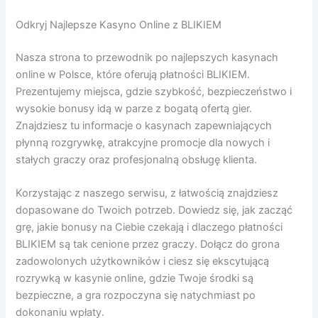
Odkryj Najlepsze Kasyno Online z BLIKIEM
Nasza strona to przewodnik po najlepszych kasynach
online w Polsce, które oferują płatności BLIKIEM.
Prezentujemy miejsca, gdzie szybkość, bezpieczeństwo i
wysokie bonusy idą w parze z bogatą ofertą gier.
Znajdziesz tu informacje o kasynach zapewniających
płynną rozgrywkę, atrakcyjne promocje dla nowych i
stałych graczy oraz profesjonalną obsługę klienta.
Korzystając z naszego serwisu, z łatwością znajdziesz
dopasowane do Twoich potrzeb. Dowiedz się, jak zacząć
grę, jakie bonusy na Ciebie czekają i dlaczego płatności
BLIKIEM są tak cenione przez graczy. Dołącz do grona
zadowolonych użytkowników i ciesz się ekscytującą
rozrywką w kasynie online, gdzie Twoje środki są
bezpieczne, a gra rozpoczyna się natychmiast po
dokonaniu wpłaty.