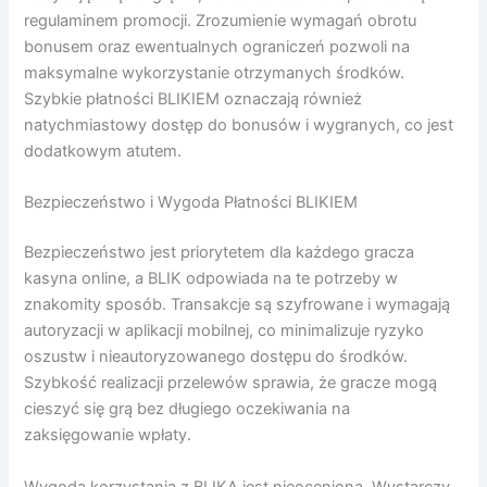
regulaminem promocji. Zrozumienie wymagań obrotu
bonusem oraz ewentualnych ograniczeń pozwoli na
maksymalne wykorzystanie otrzymanych środków.
Szybkie płatności BLIKIEM oznaczają również
natychmiastowy dostęp do bonusów i wygranych, co jest
dodatkowym atutem.
Bezpieczeństwo i Wygoda Płatności BLIKIEM
Bezpieczeństwo jest priorytetem dla każdego gracza
kasyna online, a BLIK odpowiada na te potrzeby w
znakomity sposób. Transakcje są szyfrowane i wymagają
autoryzacji w aplikacji mobilnej, co minimalizuje ryzyko
oszustw i nieautoryzowanego dostępu do środków.
Szybkość realizacji przelewów sprawia, że gracze mogą
cieszyć się grą bez długiego oczekiwania na
zaksięgowanie wpłaty.
Wygoda korzystania z BLIKA jest nieoceniona. Wystarczy