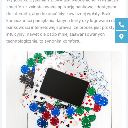
smartfon z zainstalowaną aplikacją bankową i dostępem
do internetu, aby dokonać błyskawicznej wpłaty. Brak
Ph
M
konieczności pamiętania danych karty czy logowania do
alt
ma
bankowości internetowej sprawia, że proces jest prosty i
alt
intuicyjny, nawet dla osób mniej zaawansowanych
technologicznie. to synonim komfortu.