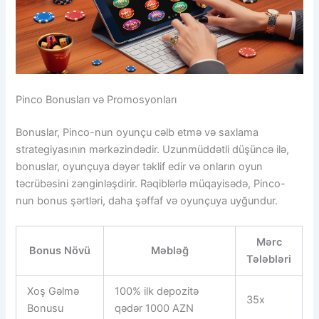
Pinco Bonusları və Promosyonları
Bonuslar, Pinco-nun oyunçu cəlb etmə və saxlama
strategiyasının mərkəzindədir. Uzunmüddətli düşüncə ilə,
bonuslar, oyunçuya dəyər təklif edir və onların oyun
təcrübəsini zənginləşdirir. Rəqiblərlə müqayisədə, Pinco-
nun bonus şərtləri, daha şəffaf və oyunçuya uyğundur.
Mərc
Bonus Növü
Məbləğ
Tələbləri
Xoş Gəlmə
100% ilk depozitə
35x
Bonusu
qədər 1000 AZN