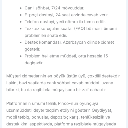
Canlı söhbət, 7/24 mövcuddur.
E-poçt dəstəyi, 24 saat ərzində cavab verir.
Telefon dəstəyi, yerli nömrə ilə təmin edilir.
Tez-tez soruşulan suallar (FAQ) bölməsi, ümumi
problemləri əhatə edir.
Dəstək komandası, Azərbaycan dilində xidmət
göstərir.
Problem həll etmə müddəti, orta hesabla 15
dəqiqədir.
Müştəri xidmətlərinin ən böyük üstünlüyü, çoxdilli dəstəkdir.
Lakin, bəzi saatlarda canlı söhbət cavab müddəti uzana
bilər ki, bu da rəqiblərlə müqayisədə bir zəif cəhətdir.
Platformanın ümumi təhlili, Pinco-nun oyunçuya
uzunmüddətli dəyər təqdim etdiyini göstərir. Qeydiyyat,
mobil tətbiq, bonuslar, depozit/çıxarış, təhlükəsizlik və
dəstək kimi aspektlərdə, platforma rəqiblərlə müqayisədə