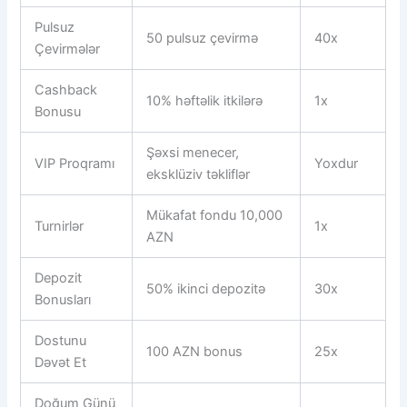
Pulsuz
50 pulsuz çevirmə
40x
Çevirmələr
Cashback
10% həftəlik itkilərə
1x
Bonusu
Şəxsi menecer,
VIP Proqramı
Yoxdur
eksklüziv təkliflər
Mükafat fondu 10,000
Turnirlər
1x
AZN
Depozit
50% ikinci depozitə
30x
Bonusları
Dostunu
100 AZN bonus
25x
Dəvət Et
Doğum Günü