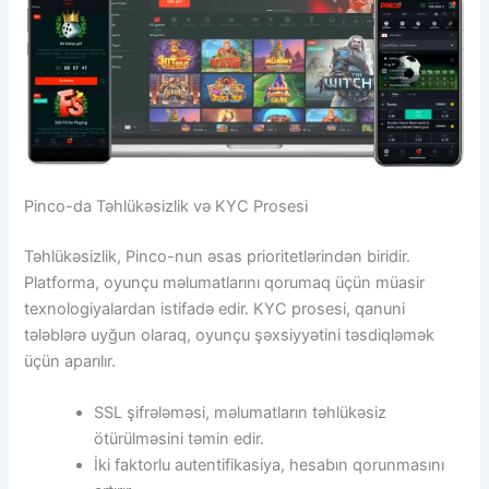
Pinco-da Təhlükəsizlik və KYC Prosesi
Təhlükəsizlik, Pinco-nun əsas prioritetlərindən biridir.
Platforma, oyunçu məlumatlarını qorumaq üçün müasir
texnologiyalardan istifadə edir. KYC prosesi, qanuni
tələblərə uyğun olaraq, oyunçu şəxsiyyətini təsdiqləmək
üçün aparılır.
SSL şifrələməsi, məlumatların təhlükəsiz
ötürülməsini təmin edir.
İki faktorlu autentifikasiya, hesabın qorunmasını