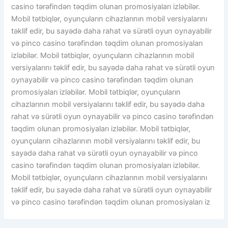
casino tərəfindən təqdim olunan promosiyaları izləbilər.
Mobil tətbiqlər, oyunçuların cihazlarının mobil versiyalarını
təklif edir, bu sayədə daha rahat və sürətli oyun oynayabilir
və pinco casino tərəfindən təqdim olunan promosiyaları
izləbilər. Mobil tətbiqlər, oyunçuların cihazlarının mobil
versiyalarını təklif edir, bu sayədə daha rahat və sürətli oyun
oynayabilir və pinco casino tərəfindən təqdim olunan
promosiyaları izləbilər. Mobil tətbiqlər, oyunçuların
cihazlarının mobil versiyalarını təklif edir, bu sayədə daha
rahat və sürətli oyun oynayabilir və pinco casino tərəfindən
təqdim olunan promosiyaları izləbilər. Mobil tətbiqlər,
oyunçuların cihazlarının mobil versiyalarını təklif edir, bu
sayədə daha rahat və sürətli oyun oynayabilir və pinco
casino tərəfindən təqdim olunan promosiyaları izləbilər.
Mobil tətbiqlər, oyunçuların cihazlarının mobil versiyalarını
təklif edir, bu sayədə daha rahat və sürətli oyun oynayabilir
və pinco casino tərəfindən təqdim olunan promosiyaları iz