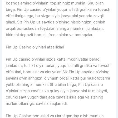
boshqalarning o’yinlarini topishingiz mumkin. Shu bilan
birga, Pin Up casino o’yinlari yuqori sifatli grafika va tovush
effektlariga ega, bu sizga o’yin jarayonini yanada zavqli
qiladi. Siz Pin Up uz saytida o’zining hisobingizni ochish
orqali bonuslardan foydalanishingiz mumkin, jumladan,
birinchi depozit bonusi, free spinlar va boshqalar.
Pin Up Casino o’yinlari afzalliklari
Pin Up casino o’yinlari sizga katta imkoniyatlar beradi,
jumladan, turli xil o’yin turlari, yuqori sifatli grafika va tovush
effektlari, bonuslar va aksiyalar. Siz Pin Up saytida o’zining
sevimli o’yinlaringizni o’ynash orqali katta pul mukofotlarini
yutib olishingiz mumkin. Shu bilan birga, Pin Up casino
o’yinlari sizga xavfsiz va qulay o’yin jarayonini ta’minlaydi,
chunki sayt yuqori darajada xavfsizlikka ega va sizning
ma’lumotlaringiz xavfsiz saqlanadi.
Pin Up Casino bonuslari va ularni qanday olish mumkin