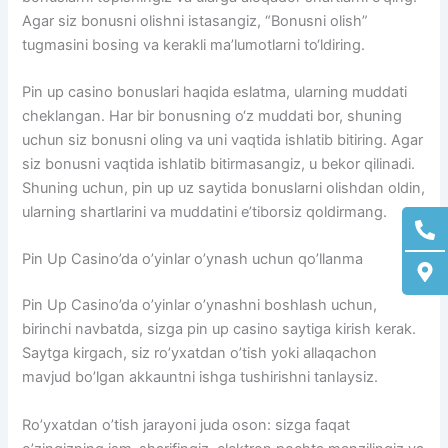
Agar siz bonusni olishni istasangiz, “Bonusni olish”
tugmasini bosing va kerakli ma’lumotlarni to‘ldiring.
Pin up casino bonuslari haqida eslatma, ularning muddati
cheklangan. Har bir bonusning o‘z muddati bor, shuning
uchun siz bonusni oling va uni vaqtida ishlatib bitiring. Agar
siz bonusni vaqtida ishlatib bitirmasangiz, u bekor qilinadi.
Shuning uchun, pin up uz saytida bonuslarni olishdan oldin,
ularning shartlarini va muddatini e’tiborsiz qoldirmang.
Ph
M
alt
ma
alt
Pin Up Casino’da o’yinlar o’ynash uchun qo’llanma
Pin Up Casino’da o’yinlar o’ynashni boshlash uchun,
birinchi navbatda, sizga pin up casino saytiga kirish kerak.
Saytga kirgach, siz ro’yxatdan o’tish yoki allaqachon
mavjud bo’lgan akkauntni ishga tushirishni tanlaysiz.
Ro’yxatdan o’tish jarayoni juda oson: sizga faqat