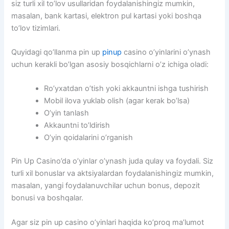
siz turli xil to’lov usullaridan foydalanishingiz mumkin,
masalan, bank kartasi, elektron pul kartasi yoki boshqa
to’lov tizimlari.
Quyidagi qo’llanma pin up
pinup
casino o’yinlarini o’ynash
uchun kerakli bo’lgan asosiy bosqichlarni o’z ichiga oladi:
Ro’yxatdan o’tish yoki akkauntni ishga tushirish
Mobil ilova yuklab olish (agar kerak bo’lsa)
O’yin tanlash
Akkauntni to’ldirish
O’yin qoidalarini o’rganish
Pin Up Casino’da o’yinlar o’ynash juda qulay va foydali. Siz
turli xil bonuslar va aktsiyalardan foydalanishingiz mumkin,
masalan, yangi foydalanuvchilar uchun bonus, depozit
bonusi va boshqalar.
Agar siz pin up casino o’yinlari haqida ko’proq ma’lumot