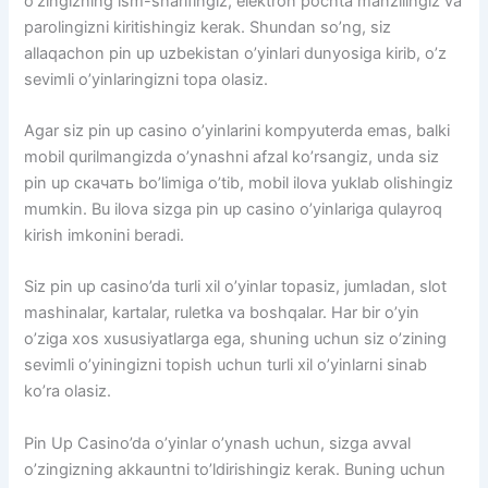
o’zingizning ism-sharifingiz, elektron pochta manzilingiz va
parolingizni kiritishingiz kerak. Shundan so’ng, siz
allaqachon pin up uzbekistan o’yinlari dunyosiga kirib, o’z
sevimli o’yinlaringizni topa olasiz.
Agar siz pin up casino o’yinlarini kompyuterda emas, balki
mobil qurilmangizda o’ynashni afzal ko’rsangiz, unda siz
pin up скачать bo’limiga o’tib, mobil ilova yuklab olishingiz
mumkin. Bu ilova sizga pin up casino o’yinlariga qulayroq
kirish imkonini beradi.
Siz pin up casino’da turli xil o’yinlar topasiz, jumladan, slot
mashinalar, kartalar, ruletka va boshqalar. Har bir o’yin
o’ziga xos xususiyatlarga ega, shuning uchun siz o’zining
sevimli o’yiningizni topish uchun turli xil o’yinlarni sinab
ko’ra olasiz.
Pin Up Casino’da o’yinlar o’ynash uchun, sizga avval
o’zingizning akkauntni to’ldirishingiz kerak. Buning uchun