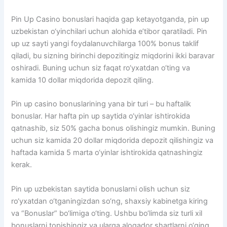
Pin Up Casino bonuslari haqida gap ketayotganda, pin up
uzbekistan o‘yinchilari uchun alohida e’tibor qaratiladi. Pin
up uz sayti yangi foydalanuvchilarga 100% bonus taklif
qiladi, bu sizning birinchi depozitingiz miqdorini ikki baravar
oshiradi. Buning uchun siz faqat ro‘yxatdan o‘ting va
kamida 10 dollar miqdorida depozit qiling.
Pin up casino bonuslarining yana bir turi – bu haftalik
bonuslar. Har hafta pin up saytida o‘yinlar ishtirokida
qatnashib, siz 50% gacha bonus olishingiz mumkin. Buning
uchun siz kamida 20 dollar miqdorida depozit qilishingiz va
haftada kamida 5 marta o‘yinlar ishtirokida qatnashingiz
kerak.
Pin up uzbekistan saytida bonuslarni olish uchun siz
ro‘yxatdan o‘tganingizdan so‘ng, shaxsiy kabinetga kiring
va “Bonuslar” bo‘limiga o‘ting. Ushbu bo‘limda siz turli xil
bonuslarni topishingiz va ularga aloqador shartlarni o‘qing.