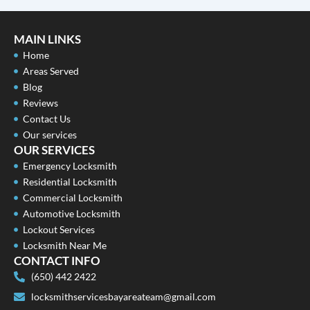
MAIN LINKS
Home
Areas Served
Blog
Reviews
Contact Us
Our services
OUR SERVICES
Emergency Locksmith
Residential Locksmith
Commercial Locksmith
Automotive Locksmith
Lockout Services
Locksmith Near Me
CONTACT INFO
(650) 442 2422
locksmithservicesbayareateam@gmail.com