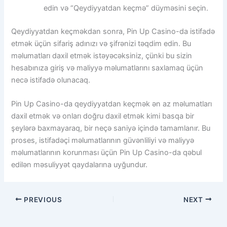
edin və “Qeydiyyatdan keçmə” düyməsini seçin.
Qeydiyyatdan keçməkdan sonra, Pin Up Casino-da istifadə
etmək üçün sifariş adınızı və şifrənizi təqdim edin. Bu
məlumatları daxil etmək istəyəcəksiniz, çünki bu sizin
hesabınıza giriş və maliyyə məlumatlarını saxlamaq üçün
necə istifadə olunacaq.
Pin Up Casino-da qeydiyyatdan keçmək ən az məlumatları
daxil etmək və onları doğru daxil etmək kimi basqa bir
şeylərə baxmayaraq, bir neçə saniyə içində tamamlanır. Bu
proses, istifadəçi məlumatlarının güvənliliyi və maliyyə
məlumatlarının korunması üçün Pin Up Casino-da qəbul
edilən məsuliyyət qaydalarına uyğundur.
PREVIOUS
NEXT