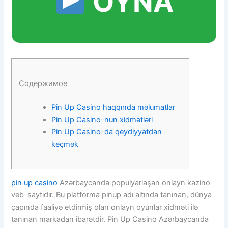
OYNA
Содержимое
Pin Up Casino haqqında məlumatlar
Pin Up Casino-nun xidmətləri
Pin Up Casino-da qeydiyyatdan
keçmək
pin up casino
Azərbaycanda populyarlaşan onlayn kazino
veb-saytıdır. Bu platforma pinup adı altında tanınan, dünya
çapında faaliyə etdirmiş olan onlayn oyunlar xidməti ilə
tanınan markadan ibarətdir. Pin Up Casino Azərbaycanda