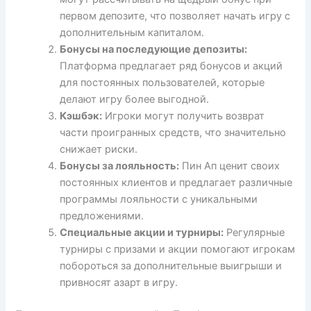
первом депозите, что позволяет начать игру с
дополнительным капиталом.
Бонусы на последующие депозиты:
Платформа предлагает ряд бонусов и акций
для постоянных пользователей, которые
делают игру более выгодной.
Кэшбэк:
Игроки могут получить возврат
части проигранных средств, что значительно
снижает риски.
Бонусы за лояльность:
Пин Ап ценит своих
постоянных клиентов и предлагает различные
программы лояльности с уникальными
предложениями.
Специальные акции и турниры:
Регулярные
турниры с призами и акции помогают игрокам
побороться за дополнительные выигрыши и
привносят азарт в игру.