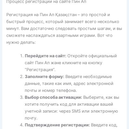
Процесс регистрации на сайте Пин Ап
Регистрация на Пин Ап Қазақстан – это простой и
быстрый процесс, который занимает всего несколько
минут. Вам достаточно следовать простым шагам, и вы
сможете наслаждаться азартными играми. Вот что
нужно делать:
Перейдите на сайт:
Откройте официальный
сайт Пин Ап және кликните на кнопку
“Регистрация”.
Заполните форму:
Введите необходимые
данные, такие как имя, адрес электронной
почты и номер телефона.
Выбор способа активации:
Выберите, как вы
хотите получить код для активации вашей
учетной записи: через SMS или электронную
почту.
Подтверждение регистрации:
Введите код,