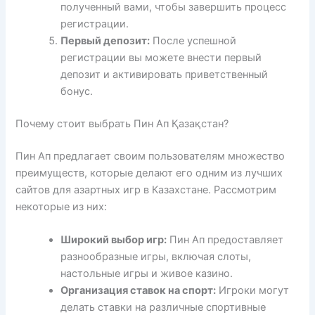
полученный вами, чтобы завершить процесс
регистрации.
Первый депозит:
После успешной
регистрации вы можете внести первый
депозит и активировать приветственный
бонус.
Почему стоит выбрать Пин Ап Қазақстан?
Пин Ап предлагает своим пользователям множество
преимуществ, которые делают его одним из лучших
сайтов для азартных игр в Казахстане. Рассмотрим
некоторые из них:
Широкий выбор игр:
Пин Ап предоставляет
разнообразные игры, включая слоты,
настольные игры и живое казино.
Организация ставок на спорт:
Игроки могут
делать ставки на различные спортивные