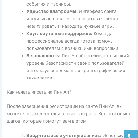
события и турниры.
Удобство платформы:
Интерфейс сайта
интуитивно понятен, что позволяет легко
навигировать и находить нужные игры.
Круглосуточная поддержка:
Команда
профессионалов всегда готова помочь
пользователям с возникшими вопросами.
Безопасность:
Пин Ап обеспечивает высокий
уровень безопасности своих пользователей,
используя современные криптографические
технологии.
Как начать играть на Пин Ап?
После завершения регистрации на сайте Пин Ап, вы
можете незамедлительно начать играть. Вот несколько
шагов, которые помогут вам в этом:
Ph
M
Войдите в свою учетную запись:
Используйте