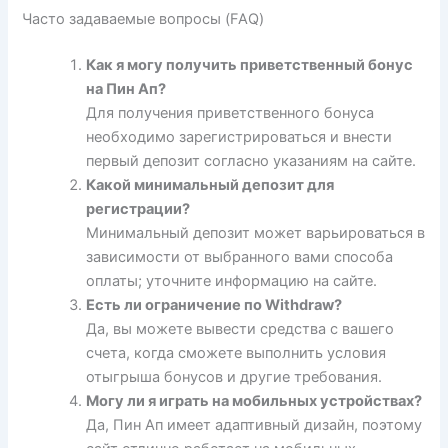
Часто задаваемые вопросы (FAQ)
Как я могу получить приветственный бонус
на Пин Ап?
Для получения приветственного бонуса
необходимо зарегистрироваться и внести
первый депозит согласно указаниям на сайте.
Какой минимальный депозит для
регистрации?
Минимальный депозит может варьироваться в
зависимости от выбранного вами способа
оплаты; уточните информацию на сайте.
Есть ли ограничение по Withdraw?
Да, вы можете вывести средства с вашего
счета, когда сможете выполнить условия
отыгрыша бонусов и другие требования.
Могу ли я играть на мобильных устройствах?
Да, Пин Ап имеет адаптивный дизайн, поэтому