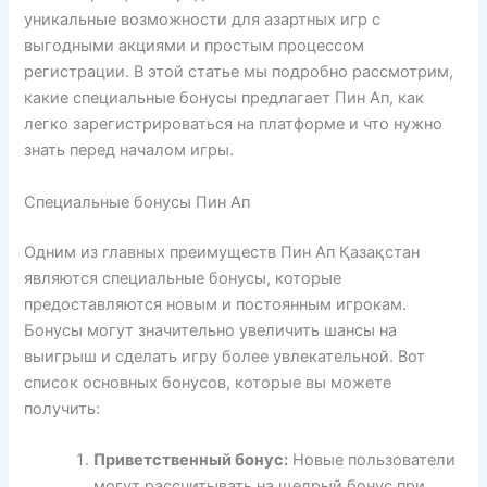
уникальные возможности для азартных игр с
выгодными акциями и простым процессом
регистрации. В этой статье мы подробно рассмотрим,
какие специальные бонусы предлагает Пин Ап, как
легко зарегистрироваться на платформе и что нужно
знать перед началом игры.
Специальные бонусы Пин Ап
Одним из главных преимуществ Пин Ап Қазақстан
являются специальные бонусы, которые
предоставляются новым и постоянным игрокам.
Бонусы могут значительно увеличить шансы на
выигрыш и сделать игру более увлекательной. Вот
список основных бонусов, которые вы можете
получить:
Приветственный бонус:
Новые пользователи
могут рассчитывать на щедрый бонус при