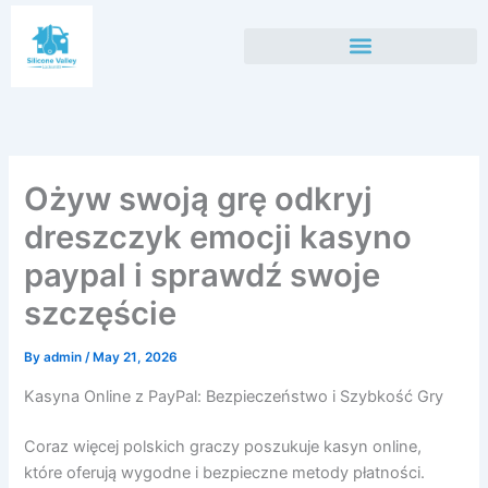
Skip
to
content
Ożyw swoją grę odkryj
dreszczyk emocji kasyno
paypal i sprawdź swoje
szczęście
By
admin
/
May 21, 2026
Kasyna Online z PayPal: Bezpieczeństwo i Szybkość Gry
Coraz więcej polskich graczy poszukuje kasyn online,
które oferują wygodne i bezpieczne metody płatności.