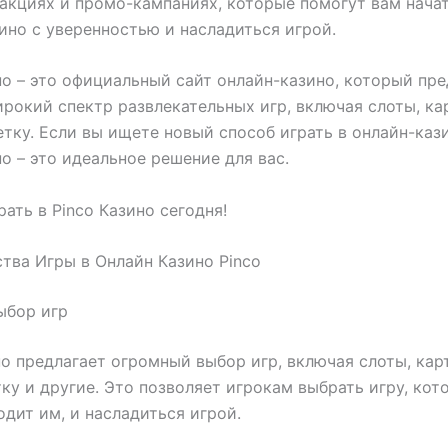
акциях и промо-кампаниях, которые помогут вам начат
ино с уверенностью и насладиться игрой.
но – это официальный сайт онлайн-казино, который пре
рокий спектр развлекательных игр, включая слоты, к
етку. Если вы ищете новый способ играть в онлайн-кази
но – это идеальное решение для вас.
рать в Pinco Казино сегодня!
ва Игры в Онлайн Казино Pinco
ыбор игр
но предлагает огромный выбор игр, включая слоты, ка
тку и другие. Это позволяет игрокам выбрать игру, кот
одит им, и насладиться игрой.