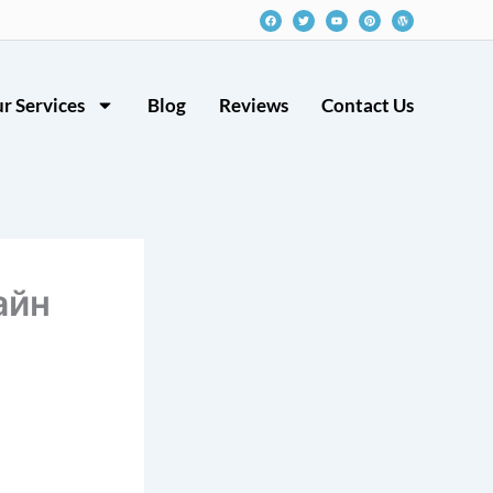
F
T
Y
P
W
a
w
o
i
o
c
i
u
n
r
e
t
t
t
d
b
t
u
e
p
o
e
b
r
r
o
r
e
e
e
k
s
s
t
s
r Services
Blog
Reviews
Contact Us
айн