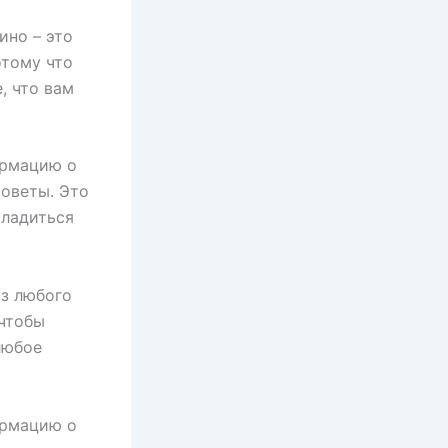
ино – это
отому что
, что вам
ормацию о
советы. Это
сладиться
из любого
 чтобы
любое
ормацию о