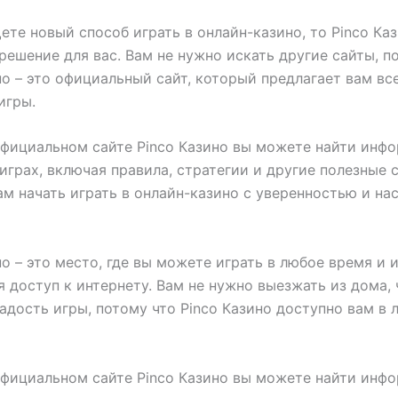
ете новый способ играть в онлайн-казино, то Pinco Каз
решение для вас. Вам не нужно искать другие сайты, п
но – это официальный сайт, который предлагает вам все
игры.
официальном сайте Pinco Казино вы можете найти инф
играх, включая правила, стратегии и другие полезные 
м начать играть в онлайн-казино с уверенностью и на
но – это место, где вы можете играть в любое время и 
я доступ к интернету. Вам не нужно выезжать из дома,
адость игры, потому что Pinco Казино доступно вам в 
официальном сайте Pinco Казино вы можете найти инф