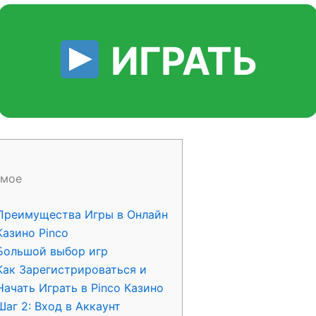
ИГРАТЬ
мое
Преимущества Игры в Онлайн
Казино Pinco
Большой выбор игр
Как Зарегистрироваться и
Начать Играть в Pinco Казино
Шаг 2: Вход в Аккаунт