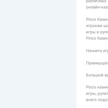
различных 
онлайн-каз
Pinco Кази
игрокам ши
игры и рул
Pinco Кази
Начните иг
Преимущест
Большой в
Pinco кази
игры, руле
всего подх