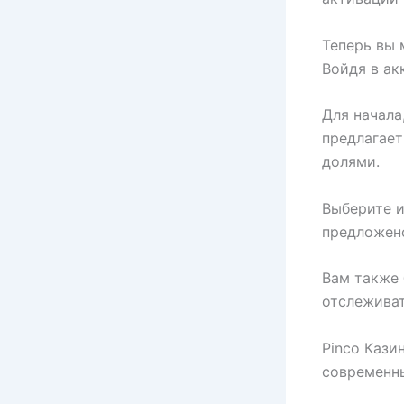
Теперь вы 
Войдя в ак
Для начала
предлагает
долями.
Выберите и
предложено
Вам также 
отслеживат
Pinco Кази
современны