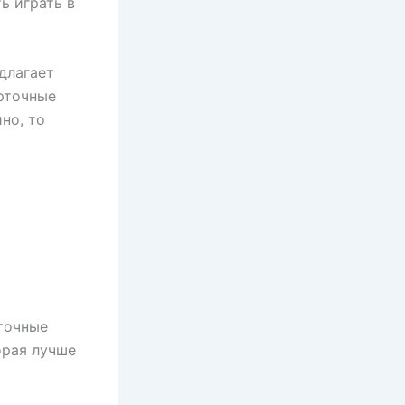
ь играть в
длагает
арточные
но, то
рточные
орая лучше