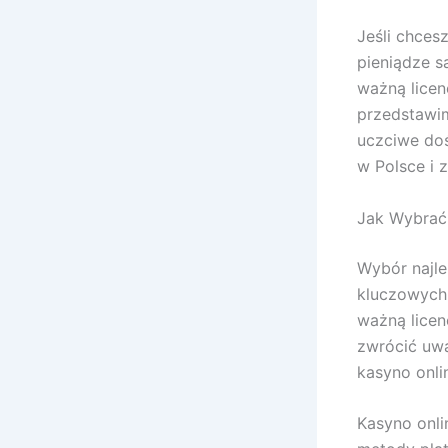
Jeśli chces
pieniądze s
ważną licen
przedstawim
uczciwe doś
w Polsce i 
Jak Wybrać 
Wybór najle
kluczowych 
ważną licen
zwrócić uwa
kasyno onli
Kasyno onl