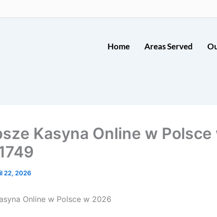
Home
Areas Served
Ou
psze Kasyna Online w Polsce
1749
il 22, 2026
asyna Online w Polsce w 2026