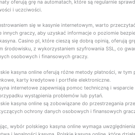
maty oferują grę na automatach, które są regularnie spra
ości i uczciwości.
estrowaniem się w kasynie internetowym, warto przeczyta
ie innych graczy, aby uzyskać informacje o poziomie bezpi
asyna. Casino pl, które cieszą się dobrą opinią, oferują gr
m środowisku, z wykorzystaniem szyfrowania SSL, co gwar
nych osobowych i finansowych graczy.
lskie kasyna online oferują różne metody płatności, w tym
nkowe, karty kredytowe i portfele elektroniczne.
syna internetowe zapewniają pomoc techniczną i wsparcie 
przypadku wystąpienia problemów lub pytań.
lskie kasyna online są zobowiązane do przestrzegania prz
tyczących ochrony danych osobowych i finansowych gracz
ąc, wybór polskiego kasyna online wymaga uwzględnieni
twa i legalności kasyna. Polskie kasyna online, które dział