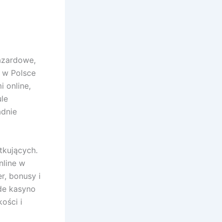
hazardowe,
 w Polsce
i online,
ule
adnie
tkujących.
nline w
r, bonusy i
de kasyno
ości i