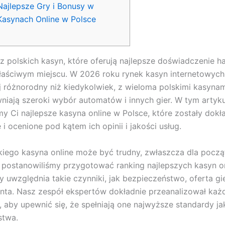
Najlepsze Gry i Bonusy w
Kasynach Online w Polsce
sz polskich kasyn, które oferują najlepsze doświadczenie 
łaściwym miejscu. W 2026 roku rynek kasyn internetowych
ej różnorodny niż kiedykolwiek, z wieloma polskimi kasynam
niają szeroki wybór automatów i innych gier. W tym artyk
y Ci najlepsze kasyna online w Polsce, które zostały dokł
i ocenione pod kątem ich opinii i jakości usług.
iego kasyna online może być trudny, zwłaszcza dla począ
 postanowiliśmy przygotować ranking najlepszych kasyn o
y uwzględnia takie czynniki, jak bezpieczeństwo, oferta gie
enta. Nasz zespół ekspertów dokładnie przeanalizował każ
, aby upewnić się, że spełniają one najwyższe standardy jak
stwa.