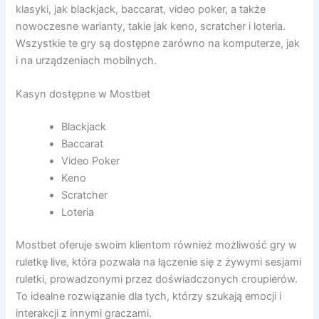
klasyki, jak blackjack, baccarat, video poker, a także
nowoczesne warianty, takie jak keno, scratcher i loteria.
Wszystkie te gry są dostępne zarówno na komputerze, jak
i na urządzeniach mobilnych.
Kasyn dostępne w Mostbet
Blackjack
Baccarat
Video Poker
Keno
Scratcher
Loteria
Mostbet oferuje swoim klientom również możliwość gry w
ruletkę live, która pozwala na łączenie się z żywymi sesjami
ruletki, prowadzonymi przez doświadczonych croupierów.
To idealne rozwiązanie dla tych, którzy szukają emocji i
interakcji z innymi graczami.