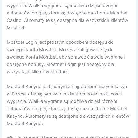
wygrania. Wielkie wygrane są możliwe dzięki różnym
automatów do gier, które są dostępne na stronie Mostbet
Casino. Automaty te są dostępne dla wszystkich klientów
Mostbet.
Mostbet Login jest prostym sposobem dostępu do
swojego konta Mostbet. Możesz zalogować się do
swojego konta Mostbet, aby sprawdzić swoje wygrane i
dostępne bonusy. Mostbet Login jest dostępny dla
wszystkich klientów Mostbet.
Mostbet Kasyno jest jednym z najpopularniejszych kasyn
w Polsce, oferującym swoim klientom wiele możliwości
wygrania. Wielkie wygrane są możliwe dzięki różnym
automatów do gier, które są dostępne na stronie Mostbet
Kasyno. Automaty te są dostępne dla wszystkich klientów
Mostbet Kasyno.