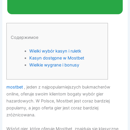
Содержимое
Wielki wybór kasyn i ruletk
Kasyn dostępne w Mostbet
Wielkie wygrane i bonusy
mostbet
, jeden z najpopularniejszych bukmacherów
online, oferuje swoim klientom bogaty wybór gier
hazardowych. W Polsce, Mostbet jest coraz bardziej
popularny, a jego oferta gier jest coraz bardziej
zróżnicowana.
Wśród gier, które oferuje Mostbet, znajdują się klasyczne