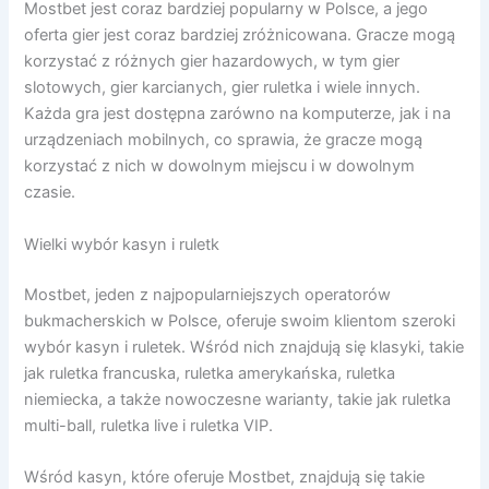
Mostbet jest coraz bardziej popularny w Polsce, a jego
oferta gier jest coraz bardziej zróżnicowana. Gracze mogą
korzystać z różnych gier hazardowych, w tym gier
slotowych, gier karcianych, gier ruletka i wiele innych.
Każda gra jest dostępna zarówno na komputerze, jak i na
urządzeniach mobilnych, co sprawia, że gracze mogą
korzystać z nich w dowolnym miejscu i w dowolnym
czasie.
Wielki wybór kasyn i ruletk
Mostbet, jeden z najpopularniejszych operatorów
bukmacherskich w Polsce, oferuje swoim klientom szeroki
wybór kasyn i ruletek. Wśród nich znajdują się klasyki, takie
jak ruletka francuska, ruletka amerykańska, ruletka
niemiecka, a także nowoczesne warianty, takie jak ruletka
multi-ball, ruletka live i ruletka VIP.
Wśród kasyn, które oferuje Mostbet, znajdują się takie