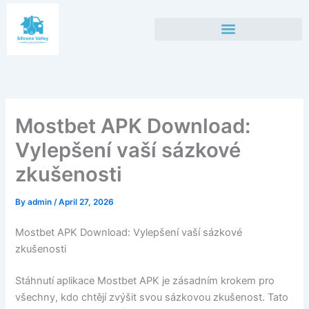
Skip
to
content
Mostbet APK Download:
Vylepšení vaší sázkové
zkušenosti
By
admin
/
April 27, 2026
Mostbet APK Download: Vylepšení vaší sázkové
zkušenosti
Stáhnutí aplikace Mostbet APK je zásadním krokem pro
všechny, kdo chtějí zvýšit svou sázkovou zkušenost. Tato