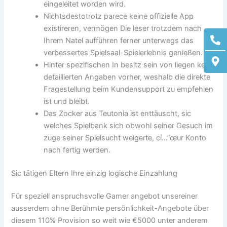
eingeleitet worden wird.
Nichtsdestotrotz parece keine offizielle App
existireren, vermögen Die leser trotzdem nach
Ph
M
Ihrem Natel aufführen ferner unterwegs das
alt
ma
alt
verbessertes Spielsaal-Spielerlebnis genießen.
Hinter spezifischen In besitz sein von liegen keine
detaillierten Angaben vorher, weshalb die direkte
Fragestellung beim Kundensupport zu empfehlen
ist und bleibt.
Das Zocker aus Teutonia ist enttäuscht, sic
welches Spielbank sich obwohl seiner Gesuch im
zuge seiner Spielsucht weigerte, cí…”œur Konto
nach fertig werden.
Sic tätigen Eltern Ihre einzig logische Einzahlung
Für speziell anspruchsvolle Gamer angebot unsereiner
ausserdem ohne Berühmte persönlichkeit-Angebote über
diesem 110% Provision so weit wie €5000 unter anderem