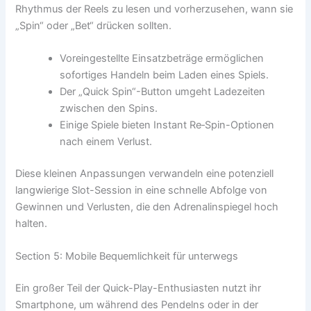
Rhythmus der Reels zu lesen und vorherzusehen, wann sie
„Spin“ oder „Bet“ drücken sollten.
Voreingestellte Einsatzbeträge ermöglichen
sofortiges Handeln beim Laden eines Spiels.
Der „Quick Spin“-Button umgeht Ladezeiten
zwischen den Spins.
Einige Spiele bieten Instant Re‑Spin-Optionen
nach einem Verlust.
Diese kleinen Anpassungen verwandeln eine potenziell
langwierige Slot-Session in eine schnelle Abfolge von
Gewinnen und Verlusten, die den Adrenalinspiegel hoch
halten.
Section 5: Mobile Bequemlichkeit für unterwegs
Ein großer Teil der Quick-Play-Enthusiasten nutzt ihr
Smartphone, um während des Pendelns oder in der