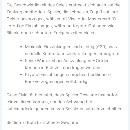
Die Geschwindigkeit des Spiels erstreckt sich auch auf die
Zahlungsmethoden. Spieler, die schnellen Zugriff auf ihre
Gelder bevorzugen, wählen oft Visa oder Mastercard für
sofortige Einzahlungen, während Krypto-Optionen wie
Bitcoin noch schnellere Freigabezeiten bieten.
Minimale Einzahlungen sind niedrig (€20), was
schnelle Kontostandsaufstockungen ermöglicht.
Keine Wartezeit bei Auszahlungen – Gelder
können in Echtzeit übertragen werden.
Krypto-Einzahlungen umgehen traditionelle
Bankverzögerungen vollständig.
Diese Fluidität bedeutet, dass Spieler Gewinne fast sofort
reinvestieren können, um den Schwung bei
aufeinanderfolgenden kurzen Sessions aufrechtzuerhalten.
Section 7: Boni für schnelle Gewinne