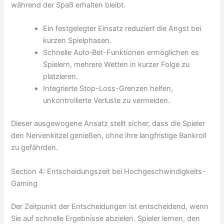
während der Spaß erhalten bleibt.
Ein festgelegter Einsatz reduziert die Angst bei
kurzen Spielphasen.
Schnelle Auto‑Bet-Funktionen ermöglichen es
Spielern, mehrere Wetten in kurzer Folge zu
platzieren.
Integrierte Stop-Loss-Grenzen helfen,
unkontrollierte Verluste zu vermeiden.
Dieser ausgewogene Ansatz stellt sicher, dass die Spieler
den Nervenkitzel genießen, ohne ihre langfristige Bankroll
zu gefährden.
Section 4: Entscheidungszeit bei Hochgeschwindigkeits-
Gaming
Der Zeitpunkt der Entscheidungen ist entscheidend, wenn
Sie auf schnelle Ergebnisse abzielen. Spieler lernen, den