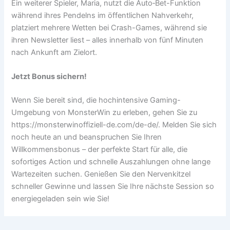
Ein weiterer Spieler, Maria, nutzt die Auto‑Bet-Funktion
während ihres Pendelns im öffentlichen Nahverkehr,
platziert mehrere Wetten bei Crash-Games, während sie
ihren Newsletter liest – alles innerhalb von fünf Minuten
nach Ankunft am Zielort.
Jetzt Bonus sichern!
Wenn Sie bereit sind, die hochintensive Gaming-
Umgebung von MonsterWin zu erleben, gehen Sie zu
https://monsterwinoffiziell-de.com/de-de/. Melden Sie sich
noch heute an und beanspruchen Sie Ihren
Willkommensbonus – der perfekte Start für alle, die
sofortiges Action und schnelle Auszahlungen ohne lange
Wartezeiten suchen. Genießen Sie den Nervenkitzel
schneller Gewinne und lassen Sie Ihre nächste Session so
energiegeladen sein wie Sie!