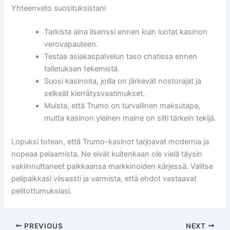
Yhteenveto suosituksistani
Tarkista aina lisenssi ennen kuin luotat kasinon
verovapauteen.
Testaa asiakaspalvelun taso chatissa ennen
talletuksen tekemistä.
Suosi kasinoita, joilla on järkevät nostorajat ja
selkeät kierrätysvaatimukset.
Muista, että Trumo on turvallinen maksutapa,
mutta kasinon yleinen maine on silti tärkein tekijä.
Lopuksi totean, että Trumo-kasinot tarjoavat modernia ja
nopeaa pelaamista. Ne eivät kuitenkaan ole vielä täysin
vakiinnuttaneet paikkaansa markkinoiden kärjessä. Valitse
pelipaikkasi viisaasti ja varmista, että ehdot vastaavat
pelitottumuksiasi.
PREVIOUS
NEXT