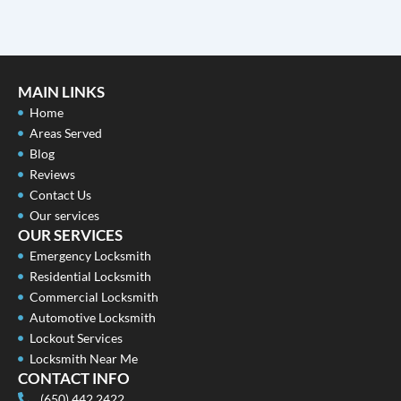
MAIN LINKS
Home
Areas Served
Blog
Reviews
Contact Us
Our services
OUR SERVICES
Emergency Locksmith
Residential Locksmith
Commercial Locksmith
Automotive Locksmith
Lockout Services
Locksmith Near Me
CONTACT INFO
(650) 442 2422