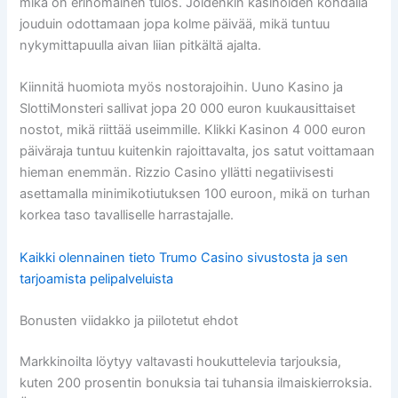
mikä on erinomainen tulos. Joidenkin kasinoiden kohdalla
jouduin odottamaan jopa kolme päivää, mikä tuntuu
nykymittapuulla aivan liian pitkältä ajalta.
Kiinnitä huomiota myös nostorajoihin. Uuno Kasino ja
SlottiMonsteri sallivat jopa 20 000 euron kuukausittaiset
nostot, mikä riittää useimmille. Klikki Kasinon 4 000 euron
päiväraja tuntuu kuitenkin rajoittavalta, jos satut voittamaan
hieman enemmän. Rizzio Casino yllätti negatiivisesti
asettamalla minimikotiutuksen 100 euroon, mikä on turhan
korkea taso tavalliselle harrastajalle.
Kaikki olennainen tieto Trumo Casino sivustosta ja sen
tarjoamista pelipalveluista
Bonusten viidakko ja piilotetut ehdot
Markkinoilta löytyy valtavasti houkuttelevia tarjouksia,
kuten 200 prosentin bonuksia tai tuhansia ilmaiskierroksia.