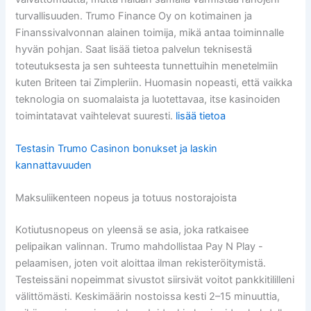
turvallisuuden. Trumo Finance Oy on kotimainen ja
Finanssivalvonnan alainen toimija, mikä antaa toiminnalle
hyvän pohjan. Saat lisää tietoa palvelun teknisestä
toteutuksesta ja sen suhteesta tunnettuihin menetelmiin
kuten Briteen tai Zimpleriin. Huomasin nopeasti, että vaikka
teknologia on suomalaista ja luotettavaa, itse kasinoiden
toimintatavat vaihtelevat suuresti.
lisää tietoa
Testasin Trumo Casinon bonukset ja laskin
kannattavuuden
Maksuliikenteen nopeus ja totuus nostorajoista
Kotiutusnopeus on yleensä se asia, joka ratkaisee
pelipaikan valinnan. Trumo mahdollistaa Pay N Play -
pelaamisen, joten voit aloittaa ilman rekisteröitymistä.
Testeissäni nopeimmat sivustot siirsivät voitot pankkitililleni
välittömästi. Keskimäärin nostoissa kesti 2–15 minuuttia,