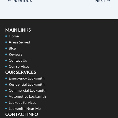
PREVIOUS
NEXT
MAIN LINKS
Home
Areas Served
Blog
Reviews
Contact Us
Our services
OUR SERVICES
Emergency Locksmith
Residential Locksmith
Commercial Locksmith
Automotive Locksmith
Lockout Services
Locksmith Near Me
CONTACT INFO