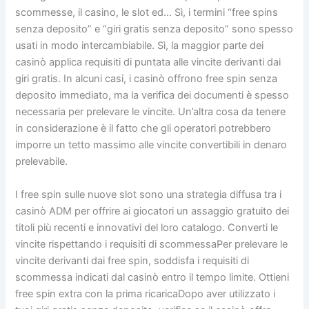
scommesse, il casino, le slot ed… Sì, i termini “free spins
senza deposito” e “giri gratis senza deposito” sono spesso
usati in modo intercambiabile. Sì, la maggior parte dei
casinò applica requisiti di puntata alle vincite derivanti dai
giri gratis. In alcuni casi, i casinò offrono free spin senza
deposito immediato, ma la verifica dei documenti è spesso
necessaria per prelevare le vincite. Un’altra cosa da tenere
in considerazione è il fatto che gli operatori potrebbero
imporre un tetto massimo alle vincite convertibili in denaro
prelevabile.
I free spin sulle nuove slot sono una strategia diffusa tra i
casinò ADM per offrire ai giocatori un assaggio gratuito dei
titoli più recenti e innovativi del loro catalogo. Converti le
vincite rispettando i requisiti di scommessaPer prelevare le
vincite derivanti dai free spin, soddisfa i requisiti di
scommessa indicati dal casinò entro il tempo limite. Ottieni
free spin extra con la prima ricaricaDopo aver utilizzato i