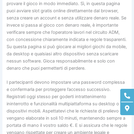
provare il gioco in modo immediato. Sì, in questa pagina
puoi avviare slot gratis online direttamente dal browser,
senza creare un account e senza utilizzare denaro reale. Se
invece si passa al gioco con denaro reale, è importante
verificare sempre che l’operatore lavori nel circuito ADM,
con concessione chiaramente indicata e regole trasparenti.
Su questa pagina si può giocare ai migliori giochi da mobile,
da desktop e qualsiasi altro dispositivo senza scaricare
nessun software. Gioca responsabilmente e solo con
denaro che puoi permetterti di perdere.
I partecipanti devono impostare una password complessa
e confermarla per proteggere l’accesso successivo.
Ph
M
Registrati oggi stesso per goderti intrattenimento
alt
ma
alt
ininterrotto e funzionalità multipiattaforma su desktop o
dispositivi mobili. Aspettatevi che le richieste di prelievo
vengano elaborate in soli 10 minuti, mantenendo sempre a
portata di mano il vostro saldo €. E si assicura che le regole
vengano rispettate per creare un ambiente legale e