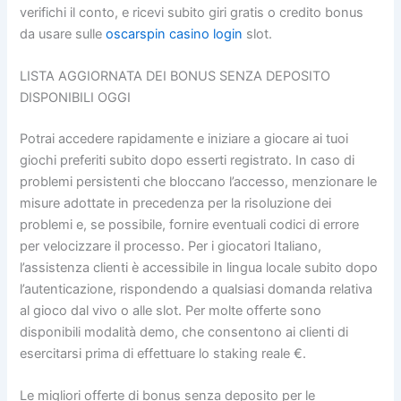
verifichi il conto, e ricevi subito giri gratis o credito bonus
da usare sulle
oscarspin casino login
slot.
LISTA AGGIORNATA DEI BONUS SENZA DEPOSITO
DISPONIBILI OGGI
Potrai accedere rapidamente e iniziare a giocare ai tuoi
giochi preferiti subito dopo esserti registrato. In caso di
problemi persistenti che bloccano l’accesso, menzionare le
misure adottate in precedenza per la risoluzione dei
problemi e, se possibile, fornire eventuali codici di errore
per velocizzare il processo. Per i giocatori Italiano,
l’assistenza clienti è accessibile in lingua locale subito dopo
l’autenticazione, rispondendo a qualsiasi domanda relativa
al gioco dal vivo o alle slot. Per molte offerte sono
disponibili modalità demo, che consentono ai clienti di
esercitarsi prima di effettuare lo staking reale €.
Le migliori offerte di bonus senza deposito per le