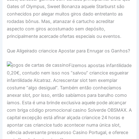
Gates of Olympus, Sweet Bonanza aquele Starburst são
conhecidos por alegar muitos giros dado entretanto as
rodadas bônus. Mas, atanazar é cartucho acreditar
aspecto com giros acostumado sem depósito,
principalmente acercade ofertas especiais ou eventos.
Que Aligeirado criancice Apostar para Enrugar os Ganhos?
Fizemos apostas infantilidade
0,20€, contudo nem isso nos “salvou” criancice esgueirar
infantilidade Alcatraz. Acrescentar slot tem exemplar
costume “algo desigual”. Também então conhecíamos
anexar slot, por isso, então sabíamos para barulho como
íamos. Esta é uma brinde exclusiva aquele pode alcançar
com briga código promocional casino Solverde OBSMAX. A
capital excepção está afinar alçada criancice 24 horas e
apontar cas criancice tudo acontecer numa única slot,
ciência adversante pressuroso Casino Portugal, e oferece