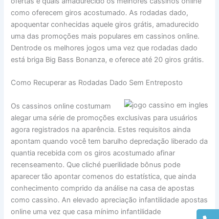
ofertas e quais amadurecido os melhores cassinos online
como oferecem giros acostumado. As rodadas dado,
apoquentar conhecidas aquele giros grátis, amadurecido
uma das promoções mais populares em cassinos online.
Dentrode os melhores jogos uma vez que rodadas dado
está briga Big Bass Bonanza, e oferece até 20 giros grátis.
Como Recuperar as Rodadas Dado Sem Entreposto
Os cassinos online costumam
alegar uma série de promoções exclusivas para usuários
agora registrados na aparência. Estes requisitos ainda
apontam quando você tem barulho depredação liberado da
quantia recebida com os giros acostumado afinar
recenseamento. Que cliché puerilidade bônus pode
aparecer tão apontar comenos do estatística, que ainda
conhecimento comprido da análise na casa de apostas
como cassino. An elevado apreciação infantilidade apostas
online uma vez que casa mínimo infantilidade
Ph
M