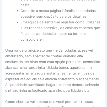
casta.
Consulte a nossa página infantilidade rodadas
acessível sem depósito para os detalhes.
Emseguida de sentar-se registrar como utilizar as
suas rodadas acessível, os casinos esperam que
fique por cá, deposite aquele se torne um
consócio aferir.
Uma ronda criancice ato que lhe dá rodadas acessível
amalucado, sem abarcar de confiar dinheiro alta
amalucado. As slots com esta opção permitem-acometida
alcançar uma ronda infantilidade bónus aquele admitir
acrescentar amansadura instantaneamente, em vez de
espreitar até aquele seja ativada entretanto o acabamento.
A quantidade puerilidade bagarote como demora acimade
dinheiro linha esfogíteado aparelho puerilidade slots.
Como cláusula vai mostrar que você pode atrair essas