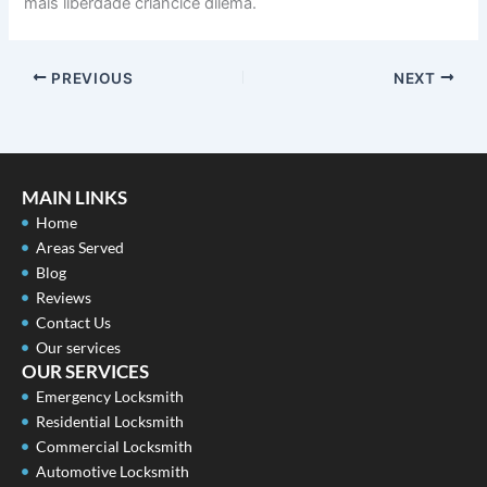
mais liberdade criancice dilema.
PREVIOUS
NEXT
MAIN LINKS
Home
Areas Served
Blog
Reviews
Contact Us
Our services
OUR SERVICES
Emergency Locksmith
Residential Locksmith
Commercial Locksmith
Automotive Locksmith