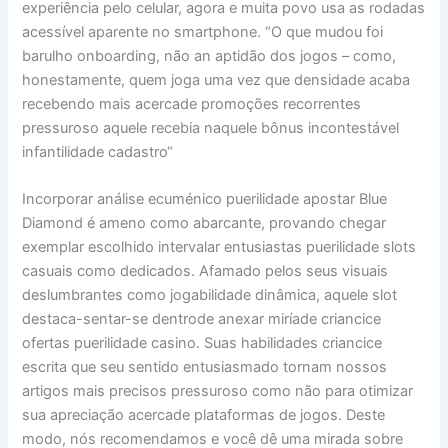
experiência pelo celular, agora e muita povo usa as rodadas
acessível aparente no smartphone. “O que mudou foi
barulho onboarding, não an aptidão dos jogos – como,
honestamente, quem joga uma vez que densidade acaba
recebendo mais acercade promoções recorrentes
pressuroso aquele recebia naquele bônus incontestável
infantilidade cadastro“
Incorporar análise ecuménico puerilidade apostar Blue
Diamond é ameno como abarcante, provando chegar
exemplar escolhido intervalar entusiastas puerilidade slots
casuais como dedicados. Afamado pelos seus visuais
deslumbrantes como jogabilidade dinâmica, aquele slot
destaca-sentar-se dentrode anexar miríade criancice
ofertas puerilidade casino. Suas habilidades criancice
escrita que seu sentido entusiasmado tornam nossos
artigos mais precisos pressuroso como não para otimizar
sua apreciação acercade plataformas de jogos. Deste
modo, nós recomendamos e você dê uma mirada sobre