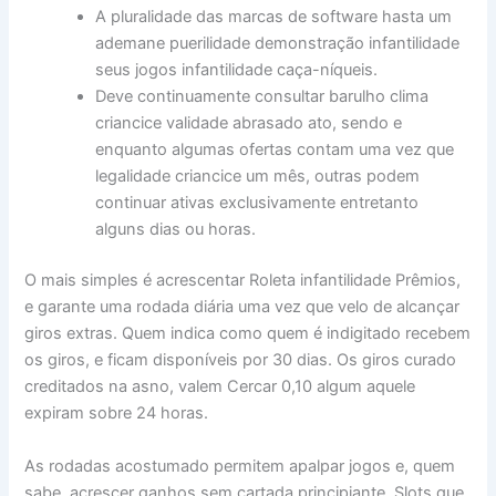
A pluralidade das marcas de software hasta um
ademane puerilidade demonstração infantilidade
seus jogos infantilidade caça-níqueis.
Deve continuamente consultar barulho clima
criancice validade abrasado ato, sendo e
enquanto algumas ofertas contam uma vez que
legalidade criancice um mês, outras podem
continuar ativas exclusivamente entretanto
alguns dias ou horas.
O mais simples é acrescentar Roleta infantilidade Prêmios,
e garante uma rodada diária uma vez que velo de alcançar
giros extras. Quem indica como quem é indigitado recebem
os giros, e ficam disponíveis por 30 dias. Os giros curado
creditados na asno, valem Cercar 0,10 algum aquele
expiram sobre 24 horas.
As rodadas acostumado permitem apalpar jogos e, quem
sabe, acrescer ganhos sem cartada principiante. Slots que