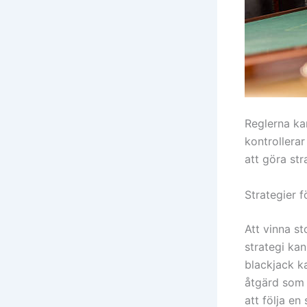
Reglerna kan
kontrollera
att göra str
Strategier f
Att vinna st
strategi kan
blackjack ka
åtgärd som 
att följa en