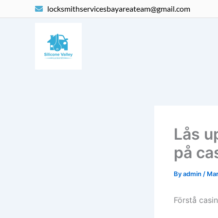
Skip
locksmithservicesbayareateam@gmail.com
to
content
Lås u
på ca
By
admin
/
Mar
Förstå casi