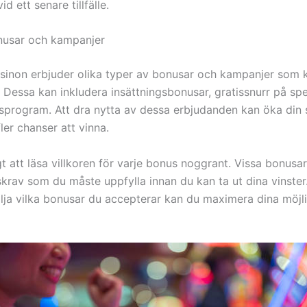
id ett senare tillfälle.
nusar och kampanjer
asinon erbjuder olika typer av bonusar och kampanjer som 
. Dessa kan inkludera insättningsbonusar, gratissnurr på sp
etsprogram. Att dra nytta av dessa erbjudanden kan öka din 
ler chanser att vinna.
gt att läsa villkoren för varje bonus noggrant. Vissa bonusa
krav som du måste uppfylla innan du kan ta ut dina vinste
lja vilka bonusar du accepterar kan du maximera dina möjlig