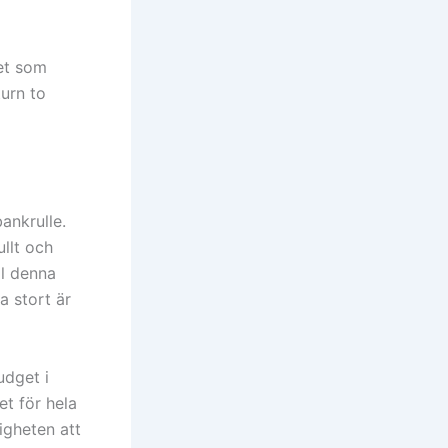
pet som
urn to
ankrulle.
ullt och
ll denna
a stort är
udget i
et för hela
igheten att