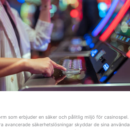
orm som erbjuder en säker och pålitlig miljö för casinospel
a avancerade säkerhetslösningar skyddar de sina använda