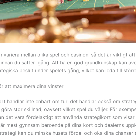
 variera mellan olika spel och casinon, så det är viktigt att 
r innan du sätter igång. Att ha en god grundkunskap kan äve
ategiska beslut under spelets gång, vilket kan leda till större
ör att maximera dina vinster
ort handlar inte enbart om tur; det handlar också om strate
 göra stor skillnad, oavsett vilket spel du väljer. För exempe
n det vara fördelaktigt att använda strategikort som visar 
är mest gynnsam beroende på dina kort och dealerns upp
 strategi kan du minska husets fördel och öka dina chanser a