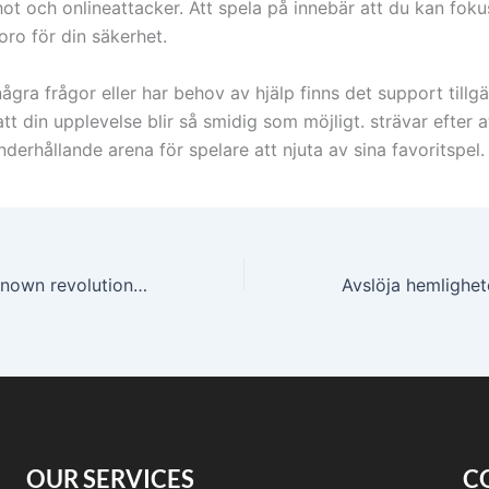
hot och onlineattacker. Att spela på innebär att du kan fok
oro för din säkerhet.
gra frågor eller har behov av hjälp finns det support tillgä
att din upplevelse blir så smidig som möjligt. strävar efter 
derhållande arena för spelare att njuta av sina favoritspel.
Upptäck hur Unknown revolutionerar casinoupplevelsen för nätspelare
OUR SERVICES
C