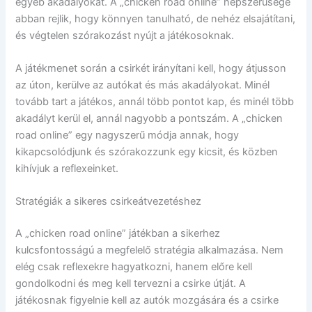
egyéb akadályokat. A „chicken road online” népszerűsége
abban rejlik, hogy könnyen tanulható, de nehéz elsajátítani,
és végtelen szórakozást nyújt a játékosoknak.
A játékmenet során a csirkét irányítani kell, hogy átjusson
az úton, kerülve az autókat és más akadályokat. Minél
tovább tart a játékos, annál több pontot kap, és minél több
akadályt kerül el, annál nagyobb a pontszám. A „chicken
road online” egy nagyszerű módja annak, hogy
kikapcsolódjunk és szórakozzunk egy kicsit, és közben
kihívjuk a reflexeinket.
Stratégiák a sikeres csirkeátvezetéshez
A „chicken road online” játékban a sikerhez
kulcsfontosságú a megfelelő stratégia alkalmazása. Nem
elég csak reflexekre hagyatkozni, hanem előre kell
gondolkodni és meg kell tervezni a csirke útját. A
játékosnak figyelnie kell az autók mozgására és a csirke