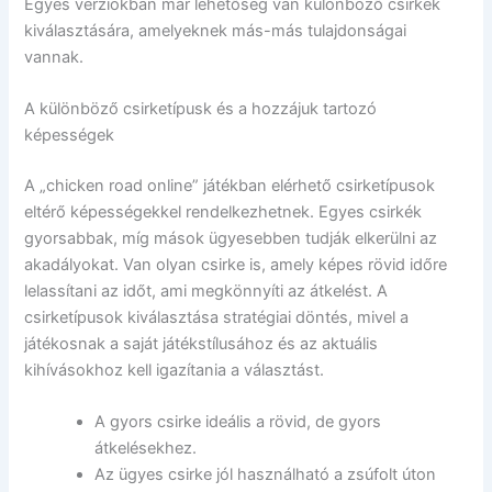
Egyes verziókban már lehetőség van különböző csirkék
kiválasztására, amelyeknek más-más tulajdonságai
vannak.
A különböző csirketípusk és a hozzájuk tartozó
képességek
A „chicken road online” játékban elérhető csirketípusok
eltérő képességekkel rendelkezhetnek. Egyes csirkék
gyorsabbak, míg mások ügyesebben tudják elkerülni az
akadályokat. Van olyan csirke is, amely képes rövid időre
lelassítani az időt, ami megkönnyíti az átkelést. A
csirketípusok kiválasztása stratégiai döntés, mivel a
játékosnak a saját játékstílusához és az aktuális
kihívásokhoz kell igazítania a választást.
A gyors csirke ideális a rövid, de gyors
átkelésekhez.
Az ügyes csirke jól használható a zsúfolt úton