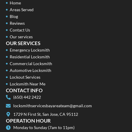
Home
Areas Served
Blog
Reviews
Contact Us
Our services
OUR SERVICES
Emergency Locksmith
Residential Locksmith
Commercial Locksmith
Automotive Locksmith
Lockout Services
Locksmith Near Me
CONTACT INFO
(650) 442 2422
locksmithservicesbayareateam@gmail.com
1729 N First St, San Jose, CA 95112
OPERATION HOUR
Monday to Sunday (7am to 11pm)