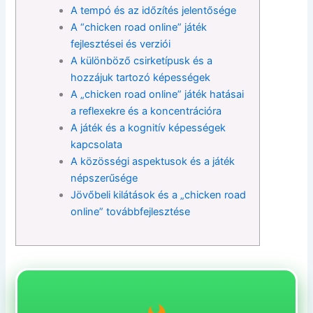
A tempó és az időzítés jelentősége
A “chicken road online” játék
fejlesztései és verziói
A különböző csirketípusk és a
hozzájuk tartozó képességek
A „chicken road online” játék hatásai
a reflexekre és a koncentrációra
A játék és a kognitív képességek
kapcsolata
A közösségi aspektusok és a játék
népszerűsége
Jövőbeli kilátások és a „chicken road
online” továbbfejlesztése