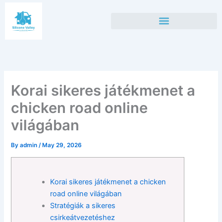
Skip
to
content
Korai sikeres játékmenet a
chicken road online
világában
By
admin
/
May 29, 2026
Korai sikeres játékmenet a chicken
road online világában
Stratégiák a sikeres
csirkeátvezetéshez