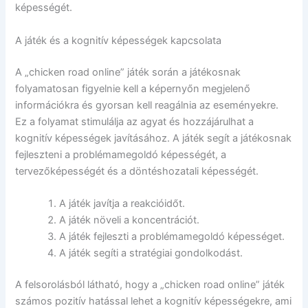
képességét.
A játék és a kognitív képességek kapcsolata
A „chicken road online” játék során a játékosnak
folyamatosan figyelnie kell a képernyőn megjelenő
információkra és gyorsan kell reagálnia az eseményekre.
Ez a folyamat stimulálja az agyat és hozzájárulhat a
kognitív képességek javításához. A játék segít a játékosnak
fejleszteni a problémamegoldó képességét, a
tervezőképességét és a döntéshozatali képességét.
A játék javítja a reakcióidőt.
A játék növeli a koncentrációt.
A játék fejleszti a problémamegoldó képességet.
A játék segíti a stratégiai gondolkodást.
A felsorolásból látható, hogy a „chicken road online” játék
számos pozitív hatással lehet a kognitív képességekre, ami